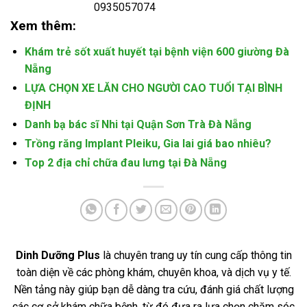
0935057074
Xem thêm:
Khám trẻ sốt xuất huyết tại bệnh viện 600 giường Đà
Nẵng
LỰA CHỌN XE LĂN CHO NGƯỜI CAO TUỔI TẠI BÌNH
ĐỊNH
Danh bạ bác sĩ Nhi tại Quận Sơn Trà Đà Nẵng
Trồng răng Implant Pleiku, Gia lai giá bao nhiêu?
Top 2 địa chỉ chữa đau lưng tại Đà Nẵng
Dinh Dưỡng Plus
là chuyên trang uy tín cung cấp thông tin
toàn diện về các phòng khám, chuyên khoa, và dịch vụ y tế.
Nền tảng này giúp bạn dễ dàng tra cứu, đánh giá chất lượng
các cơ sở khám chữa bệnh, từ đó đưa ra lựa chọn chăm sóc