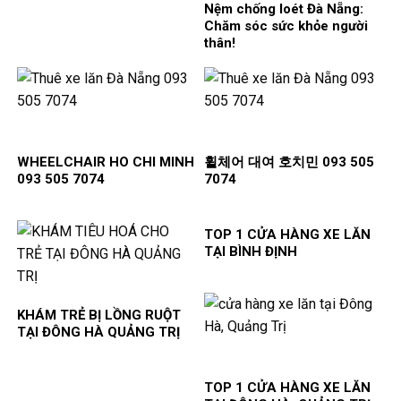
Nệm chống loét Đà Nẵng:
Chăm sóc sức khỏe người
thân!
WHEELCHAIR HO CHI MINH
휠체어 대여 호치민 093 505
093 505 7074
7074
TOP 1 CỬA HÀNG XE LĂN
TẠI BÌNH ĐỊNH
KHÁM TRẺ BỊ LỒNG RUỘT
TẠI ĐÔNG HÀ QUẢNG TRỊ
TOP 1 CỬA HÀNG XE LĂN