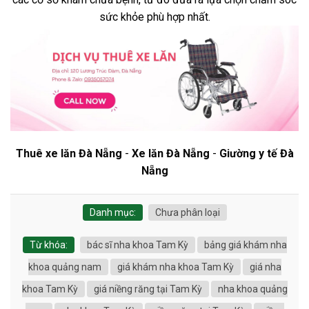
sức khỏe phù hợp nhất.
Thuê xe lăn Đà Nẵng
-
Xe lăn Đà Nẵng
-
Giường y tế Đà
Nẵng
Danh mục:
Chưa phân loại
Từ khóa:
bác sĩ nha khoa Tam Kỳ
bảng giá khám nha
khoa quảng nam
giá khám nha khoa Tam Kỳ
giá nha
khoa Tam Kỳ
giá niềng răng tại Tam Kỳ
nha khoa quảng