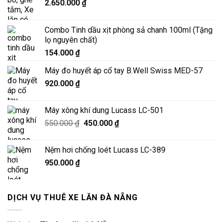
2.650.000
₫
Combo Tinh dầu xịt phòng sả chanh 100ml (Tặng
lọ nguyên chất)
154.000
₫
Máy đo huyết áp cổ tay B.Well Swiss MED-57
920.000
₫
Máy xông khí dung Lucass LC-501
Giá
Giá
550.000
₫
450.000
₫
gốc
hiện
là:
tại
Nệm hơi chống loét Lucass LC-389
550.000 ₫.
là:
950.000
₫
450.000 ₫.
DỊCH VỤ THUÊ XE LĂN ĐÀ NẴNG