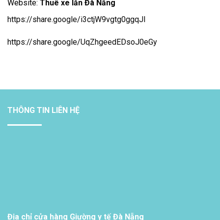
Website:
Thuê xe lăn Đà Nẵng
https://share.google/i3ctjW9vgtg0ggqJl
https://share.google/UqZhgeedEDsoJ0eGy
THÔNG TIN LIÊN HỆ
Địa chỉ cửa hàng Giường y tế Đà Nẵng