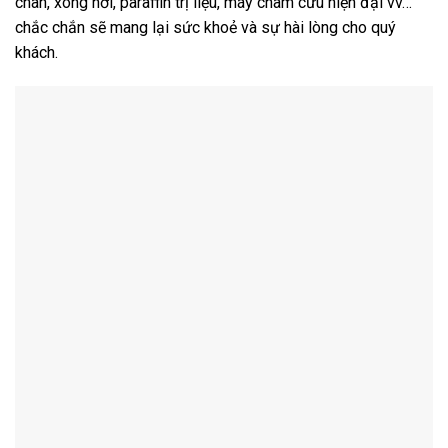
chân, xông hơi, paraffin trị liệu, máy châm cứu hiện đại vv…
chắc chắn sẽ mang lại sức khoẻ và sự hài lòng cho quý
khách.