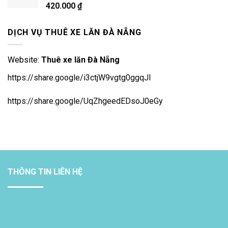
420.000
₫
DỊCH VỤ THUÊ XE LĂN ĐÀ NẴNG
Website:
Thuê xe lăn Đà Nẵng
https://share.google/i3ctjW9vgtg0ggqJl
https://share.google/UqZhgeedEDsoJ0eGy
THÔNG TIN LIÊN HỆ