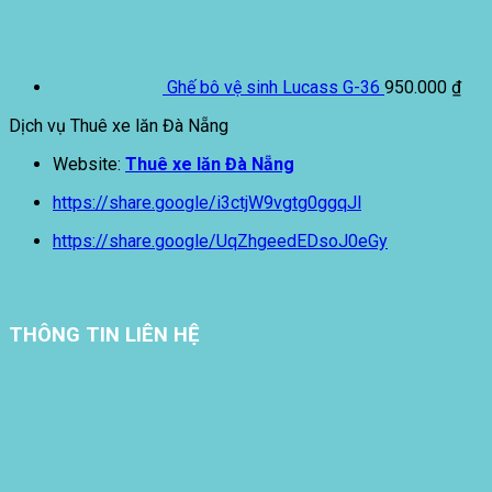
Ghế bô vệ sinh Lucass G-36
950.000
₫
Dịch vụ Thuê xe lăn Đà Nẵng
Website:
Thuê xe lăn Đà Nẵng
https://share.google/i3ctjW9vgtg0ggqJl
https://share.google/UqZhgeedEDsoJ0eGy
THÔNG TIN LIÊN HỆ