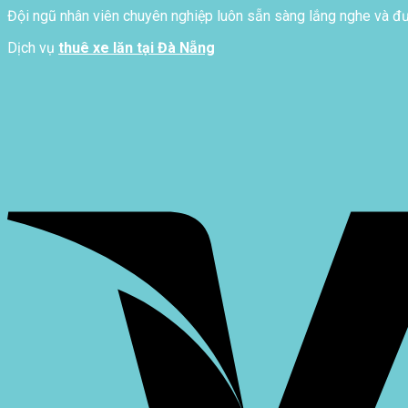
Đội ngũ nhân viên chuyên nghiệp luôn sẵn sàng lắng nghe và đưa
Dịch vụ
thuê xe lăn tại Đà Nẵng