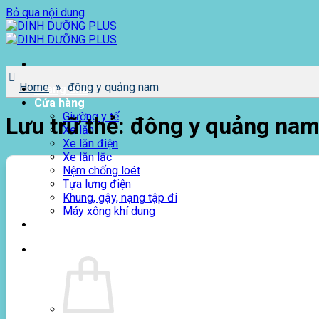
Bỏ qua nội dung
Home
»
đông y quảng nam
Trang chủ
Cửa hàng
Giường y tế
Lưu trữ thẻ:
đông y quảng na
Xe lăn
Xe lăn điện
Xe lăn lắc
Nệm chống loét
Tựa lưng điện
Khung, gậy, nạng tập đi
Máy xông khí dung
Giới thiệu
0
₫