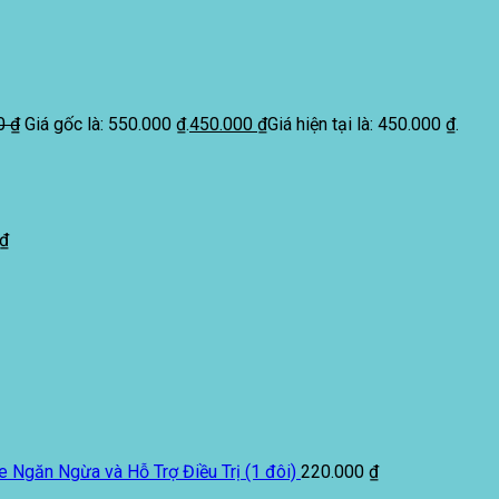
00
₫
Giá gốc là: 550.000 ₫.
450.000
₫
Giá hiện tại là: 450.000 ₫.
₫
e Ngăn Ngừa và Hỗ Trợ Điều Trị (1 đôi)
220.000
₫