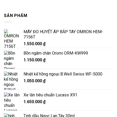
SẢN PHẨM
MÁY ĐO HUYẾT ÁP BẮP TAY OMRON HEM-
7156T
1.550.000
₫
Bồn ngâm chân Oromi ORM-KW999
1.150.000
₫
Nhiệt kế hồng ngoại B.Well Swiss WF-5000
1.050.000
₫
Xe lăn tiêu chuẩn Lucass X91
1.650.000
₫
Tinh dầu Ngọc Lan Tây 30ml