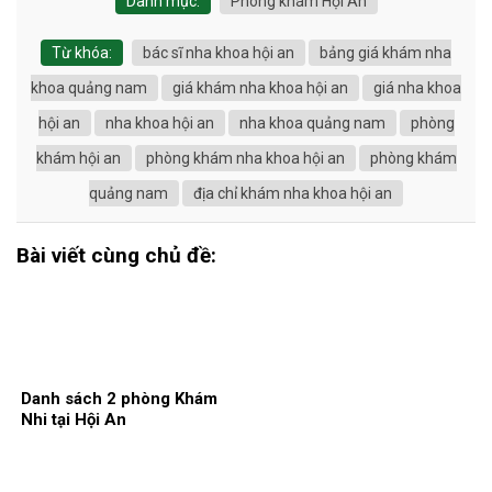
Danh mục:
Phòng khám Hội An
Từ khóa:
bác sĩ nha khoa hội an
bảng giá khám nha
khoa quảng nam
giá khám nha khoa hội an
giá nha khoa
hội an
nha khoa hội an
nha khoa quảng nam
phòng
khám hội an
phòng khám nha khoa hội an
phòng khám
quảng nam
địa chỉ khám nha khoa hội an
Bài viết cùng chủ đề:
Danh sách 2 phòng Khám
Nhi tại Hội An