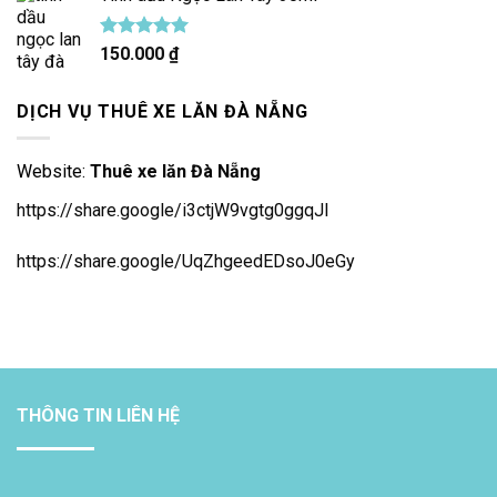
Được xếp
150.000
₫
hạng
5.00
5 sao
DỊCH VỤ THUÊ XE LĂN ĐÀ NẴNG
Website:
Thuê xe lăn Đà Nẵng
https://share.google/i3ctjW9vgtg0ggqJl
https://share.google/UqZhgeedEDsoJ0eGy
THÔNG TIN LIÊN HỆ