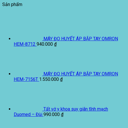
Sản phẩm
MÁY ĐO HUYẾT ÁP BẮP TAY OMRON
HEM-8712
940.000
₫
MÁY ĐO HUYẾT ÁP BẮP TAY OMRON
HEM-7156T
1.550.000
₫
Tất vớ y khoa suy giãn tĩnh mạch
Duomed – Đùi
990.000
₫