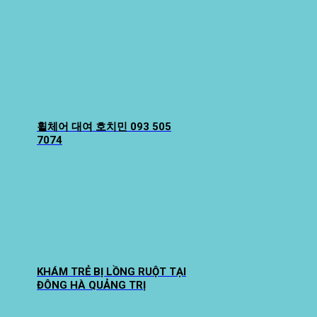
휠체어 대여 호치민 093 505
7074
KHÁM TRẺ BỊ LỒNG RUỘT TẠI
ĐÔNG HÀ QUẢNG TRỊ