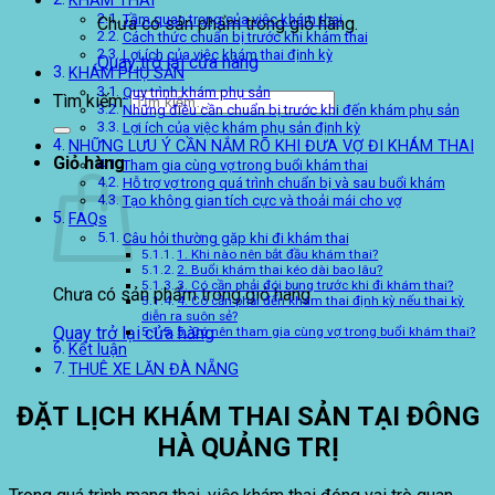
KHÁM THAI
Tầm quan trọng của việc khám thai
Chưa có sản phẩm trong giỏ hàng.
Cách thức chuẩn bị trước khi khám thai
Lợi ích của việc khám thai định kỳ
Quay trở lại cửa hàng
KHÁM PHỤ SẢN
Quy trình khám phụ sản
Tìm kiếm:
Những điều cần chuẩn bị trước khi đến khám phụ sản
Lợi ích của việc khám phụ sản định kỳ
NHỮNG LƯU Ý CẦN NẮM RÕ KHI ĐƯA VỢ ĐI KHÁM THAI
Giỏ hàng
Tham gia cùng vợ trong buổi khám thai
Hỗ trợ vợ trong quá trình chuẩn bị và sau buổi khám
Tạo không gian tích cực và thoải mái cho vợ
FAQs
Câu hỏi thường gặp khi đi khám thai
1. Khi nào nên bắt đầu khám thai?
2. Buổi khám thai kéo dài bao lâu?
3. Có cần phải đói bụng trước khi đi khám thai?
Chưa có sản phẩm trong giỏ hàng.
4. Có cần phải đến khám thai định kỳ nếu thai kỳ
diễn ra suôn sẻ?
Quay trở lại cửa hàng
5. Có nên tham gia cùng vợ trong buổi khám thai?
Kết luận
THUÊ XE LĂN ĐÀ NẴNG
ĐẶT LỊCH KHÁM THAI SẢN TẠI ĐÔNG
HÀ QUẢNG TRỊ