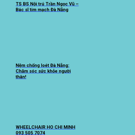
TS BS Nội trú Trần Ngọc Vũ –
Bác sĩ tim mạch Đà Nẵng
Nệm chống loét Đà Nẵng:
Chăm sóc sức khỏe người
thân!
WHEELCHAIR HO CHI MINH
093 505 7074