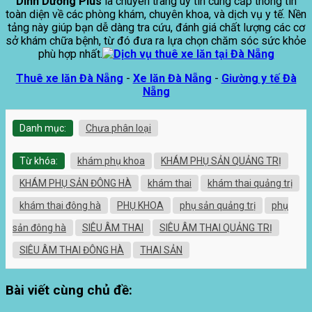
Dinh Dưỡng Plus
là chuyên trang uy tín cung cấp thông tin
toàn diện về các phòng khám, chuyên khoa, và dịch vụ y tế. Nền
tảng này giúp bạn dễ dàng tra cứu, đánh giá chất lượng các cơ
sở khám chữa bệnh, từ đó đưa ra lựa chọn chăm sóc sức khỏe
phù hợp nhất.
Thuê xe lăn Đà Nẵng
-
Xe lăn Đà Nẵng
-
Giường y tế Đà
Nẵng
Danh mục:
Chưa phân loại
Từ khóa:
khám phụ khoa
KHÁM PHỤ SẢN QUẢNG TRỊ
KHÁM PHỤ SẢN ĐÔNG HÀ
khám thai
khám thai quảng trị
khám thai đông hà
PHỤ KHOA
phụ sản quảng trị
phụ
sản đông hà
SIÊU ÂM THAI
SIÊU ÂM THAI QUẢNG TRỊ
SIÊU ÂM THAI ĐÔNG HÀ
THAI SẢN
Bài viết cùng chủ đề: