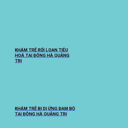
KHÁM TRẺ RỐI LOẠN TIÊU
HOÁ TẠI ĐÔNG HÀ QUẢNG
TRỊ
KHÁM TRẺ BỊ DỊ ỨNG ĐẠM BÒ
TẠI ĐÔNG HÀ QUẢNG TRỊ