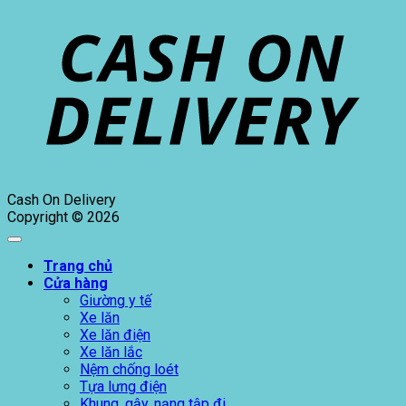
Cash On Delivery
Copyright © 2026
Trang chủ
Cửa hàng
Giường y tế
Xe lăn
Xe lăn điện
Xe lăn lắc
Nệm chống loét
Tựa lưng điện
Khung, gậy, nạng tập đi