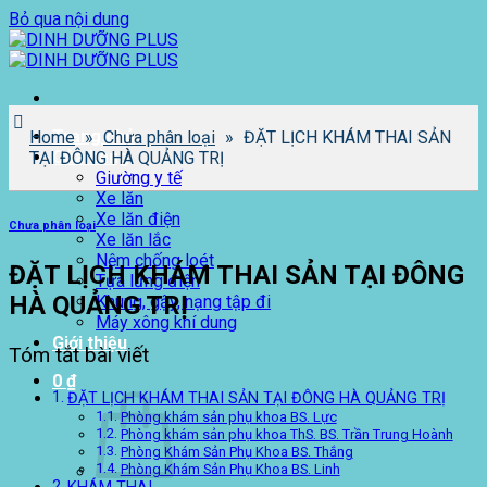
Bỏ qua nội dung
Trang chủ
Home
»
Chưa phân loại
»
ĐẶT LỊCH KHÁM THAI SẢN
Cửa hàng
TẠI ĐÔNG HÀ QUẢNG TRỊ
Giường y tế
Xe lăn
Xe lăn điện
Chưa phân loại
Xe lăn lắc
Nệm chống loét
ĐẶT LỊCH KHÁM THAI SẢN TẠI ĐÔNG
Tựa lưng điện
HÀ QUẢNG TRỊ
Khung, gậy, nạng tập đi
Máy xông khí dung
Giới thiệu
Tóm tắt bài viết
0
₫
ĐẶT LỊCH KHÁM THAI SẢN TẠI ĐÔNG HÀ QUẢNG TRỊ
Phòng khám sản phụ khoa BS. Lực
Phòng khám sản phụ khoa ThS. BS. Trần Trung Hoành
Phòng Khám Sản Phụ Khoa BS. Thắng
Phòng Khám Sản Phụ Khoa BS. Linh