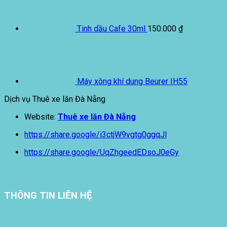
Tinh dầu Cafe 30ml
150.000
₫
Máy xông khí dung Beurer IH55
Dịch vụ Thuê xe lăn Đà Nẵng
Website:
Thuê xe lăn Đà Nẵng
https://share.google/i3ctjW9vgtg0ggqJl
https://share.google/UqZhgeedEDsoJ0eGy
THÔNG TIN LIÊN HỆ