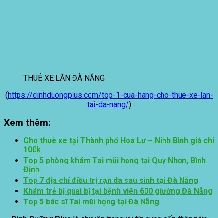
THUÊ XE LĂN ĐÀ NẴNG
(
https://dinhduongplus.com/top-1-cua-hang-cho-thue-xe-lan-
tai-da-nang/
)
Xem thêm:
Cho thuê xe tại Thành phố Hoa Lư – Ninh Bình giá chỉ
100k
Top 5 phòng khám Tai mũi họng tại Quy Nhơn, Bình
Định
Top 7 địa chỉ điều trị rạn da sau sinh tại Đà Nẵng
Khám trẻ bị quai bị tại bệnh viện 600 giường Đà Nẵng
Top 5 bác sĩ Tai mũi họng tại Đà Nẵng