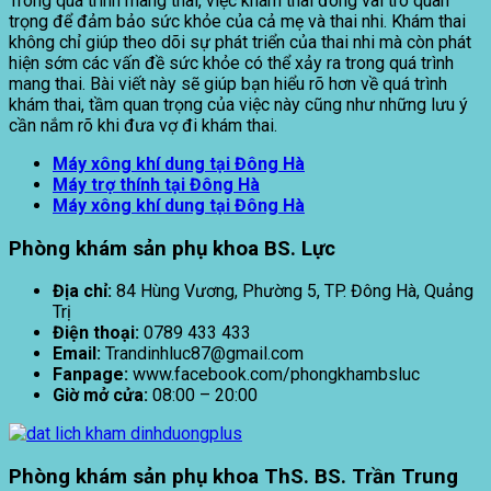
Trong quá trình mang thai, việc khám thai đóng vai trò quan
trọng để đảm bảo sức khỏe của cả mẹ và thai nhi. Khám thai
không chỉ giúp theo dõi sự phát triển của thai nhi mà còn phát
hiện sớm các vấn đề sức khỏe có thể xảy ra trong quá trình
mang thai. Bài viết này sẽ giúp bạn hiểu rõ hơn về quá trình
khám thai, tầm quan trọng của việc này cũng như những lưu ý
cần nắm rõ khi đưa vợ đi khám thai.
Máy xông khí dung tại Đông Hà
Máy trợ thính tại Đông Hà
Máy xông khí dung tại Đông Hà
Phòng khám sản phụ khoa BS. Lực
Địa chỉ:
84 Hùng Vương, Phường 5, TP. Đông Hà, Quảng
Trị
Điện thoại:
0789 433 433
Email:
Trandinhluc87@gmail.com
Fanpage:
www.facebook.com/phongkhambsluc
Giờ mở cửa:
08:00 – 20:00
Phòng khám sản phụ khoa ThS. BS. Trần Trung