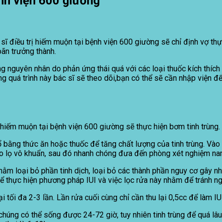
ệnh viện 600 giường
 sĩ điều trị hiếm muộn tại bệnh viện 600 giường sẽ chỉ định vợ thự
oãn trưởng thành.
ng nguyên nhân do phản ứng thái quá với các loại thuốc kích thíc
ong quá trình này bác sĩ sẽ theo dõi,bạn có thể sẽ cần nhập viện 
hiếm muộn tại bệnh viện 600 giường sẽ thực hiện bơm tinh trùng.
ổ bằng thức ăn hoặc thuốc để tăng chất lượng của tinh trùng. Vào
ào lọ vô khuẩn, sau đó nhanh chóng đưa đến phòng xét nghiệm nam
hằm loại bỏ phần tinh dịch, loại bỏ các thành phần nguy cơ gây nh
 để thực hiện phương pháp IUI và việc lọc rửa này nhằm để tránh ng
i tối đa 2-3 lần. Lần rửa cuối cùng chỉ cần thu lại 0,5cc để làm IU
 chúng có thể sống được 24-72 giờ, tuy nhiên tinh trùng để quá lâ