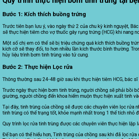
Quy trình thực hiện bơm tinh trùng tại b
Bước 1:
Kích thích buồng trứng
Trước tiên bạn lưu ý, vào ngày thứ 2 của chu kỳ kinh nguyệt, Bác
sẽ thực hiện tiêm cho vợ thuốc gây rụng trứng (HCG) khi nang n
Một số chị em có thể sẽ bị triệu chứng quá kích thích buồng trứ
kích cỡ sẽ thay đổi, to hơn nhiều lần kích thước bình thường. Tr
hủy liệu trình bơm tinh trùng vào tử cung.
Bước 2: Thực hiện
Lọc rửa
Thông thường sau 24-48 giờ sau khi thực hiện tiêm HCG, bác sĩ 
Trước ngày thực hiện bơm tinh trùng, người chồng sẽ phải bồi b
giường, người chồng đến khoa hiếm muộn thực hiện xuất tinh v
Tại đây, tinh trùng của chồng sẽ được các chuyên viên lọc rửa n
tinh trùng có thể trạng tốt, khỏe mạnh nhất trong 1 thể tích nhỏ
Quy trình lọc rửa tinh trùng được các chuyên viên thực hiện lặp lạ
Để bạn có thể hiểu hơn, Tinh trùng của chồng sau khi đã lọc rửa