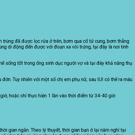
h trùng đã được lọc rửa ở trên, bơm qua cổ tử cung, bơm thẳng
ùng di động đến được với đoạn xa vòi trứng, tại đây là nơi tinh
thể sống tốt trong ống sinh dục người vợ và tại đây khả năng thụ
u đớn. Tuy nhiên với một số chị em phụ nữ, sau IUI có thể ra máu
iờ, hoặc chỉ thực hiện 1 lần vào thời điểm từ 34-40 giờ.
i gian ngắn. Theo lý thuyết, thời gian bạn ở lại nằm nghỉ tại