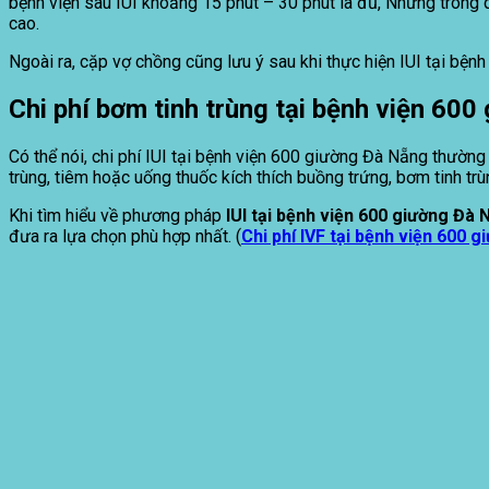
bệnh viện sau IUI khoảng 15 phút – 30 phút là đủ, Nhưng trong 
cao.
Ngoài ra, cặp vợ chồng cũng lưu ý sau khi thực hiện IUI tại bện
Chi phí bơm tinh trùng tại bệnh viện 60
Có thể nói, chi phí IUI tại bệnh viện 600 giường Đà Nẵng thường
trùng, tiêm hoặc uống thuốc kích thích buồng trứng, bơm tinh tr
Khi tìm hiểu về phương pháp
IUI tại bệnh viện 600 giường Đà 
đưa ra lựa chọn phù hợp nhất. (
Chi phí IVF tại bệnh viện 600 