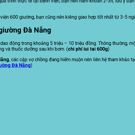
quá trình thực tế tại bệnh viện, bạn nên nằm khoản 2-3h, lưu ý 
h viện 600 giường, bạn cũng nên kiêng giao hợp tốt nhất từ 3-5 ng
0 giường Đà Nẵng
 dao động trong khoảng 5 triệu – 10 triệu đồng. Thông thường, mộ
ùng và thuốc dưỡng sau khi bơm. (
chi phí iui tai 600g
)
Nẵng
, các cặp vợ chồng đang hiếm muộn nên liên hệ tham khảo tạ
giường Đà Nẵng
)