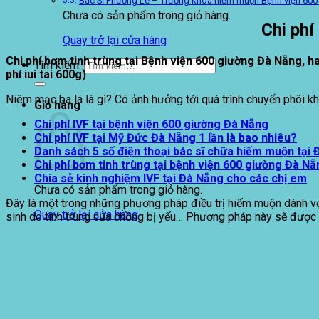
Bác Sĩ Phương Lê – Trưởng khoa hiếm muộn Bệnh viện 60
Chưa có sản phẩm trong giỏ hàng.
Chi phí
Quay trở lại cửa hàng
Chi phí bơm tinh trùng tại Bệnh viện 600 giường Đà Nẵng, hay
Tìm kiếm:
phí iui tai 600g)
Niêm mạc ba lá là gì? Có ảnh hưởng tới quá trình chuyển phôi k
Giỏ hàng
Chi phí IVF tại bệnh viện 600 giường Đà Nẵng
Chi phí IVF tại Mỹ Đức Đà Nẵng 1 lần là bao nhiêu?
Danh sách 5 số điện thoại bác sĩ chữa hiếm muộn tại
Chi phí bơm tinh trùng tại bệnh viện 600 giường Đà Nẵ
Chia sẻ kinh nghiệm IVF tại Đà Nẵng cho các chị em
Chưa có sản phẩm trong giỏ hàng.
Đây là một trong những phương pháp điều trị hiếm muộn dành vợ
Quay trở lại cửa hàng
sinh do tinh trùng của chồng bị yếu… Phương pháp này sẽ được th