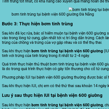
Tinh trùng tốt nhất, có khả năng cao xuyên qua màng noãn để thụ
bơm tinh trùng tại bệnh viện 600 giường Đà Nẵng
Bước 3: Thực hiện bơm tinh trùng
Sau khi đã lọc rửa, bác sĩ hiếm muộn tại bệnh viện 600 giường 
vào trong lòng tử cung, gần nhất tới vị trí ống dẫn trứng. Cách 
trùng của chồng và trứng của vợ gặp nhau và có thể thụ thai.
Sau khi thực hiện
bơm tinh trùng tại bệnh viện 600 giường
(IU
tinh với trứng của tinh trùng trong ít nhất từ 2-4 ngày.
Quá trình thực hiện thủ thuật bơm tinh trùng tại bệnh viện 600 
là do trong quá trình thực hiện có gây tổn thương cho cổ tử cung
Phương pháp IUI tại bệnh viện 600 giường thường được bác sĩ hi
Sau khi thực hiện IUI, chị em có thẻ thử thai sau khoản 14 ngày 
Lưu ý sau thực hiện IUI
tại bệnh viện 600 giường
Sau khi thực hiện
bơm tinh trùng tại bệnh viện 600 giường
, c