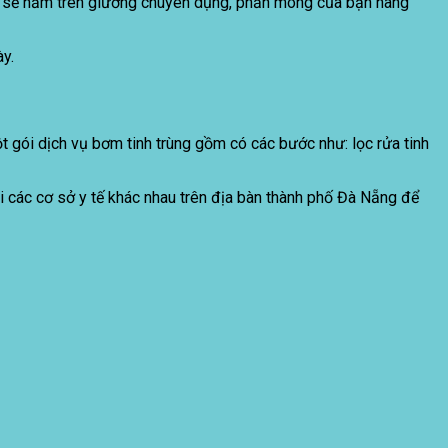
bạn sẽ nằm trên giường chuyên dụng, phần mông của bạn nâng
ày.
t gói dịch vụ bơm tinh trùng gồm có các bước như: lọc rửa tinh
i các cơ sở y tế khác nhau trên địa bàn thành phố Đà Nẵng để