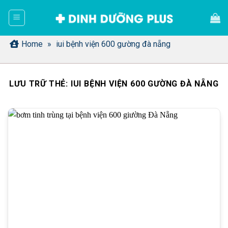
Bỏ
qua
nội
dung
Home
»
iui bệnh viện 600 gường đà nẵng
LƯU TRỮ THẺ:
IUI BỆNH VIỆN 600 GƯỜNG ĐÀ NẴNG