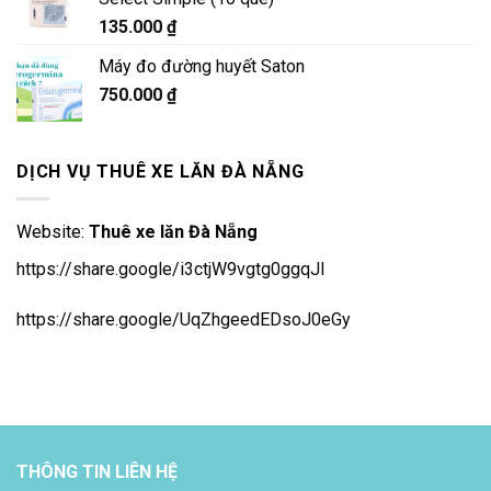
135.000
₫
Máy đo đường huyết Saton
750.000
₫
DỊCH VỤ THUÊ XE LĂN ĐÀ NẴNG
Website:
Thuê xe lăn Đà Nẵng
https://share.google/i3ctjW9vgtg0ggqJl
https://share.google/UqZhgeedEDsoJ0eGy
THÔNG TIN LIÊN HỆ