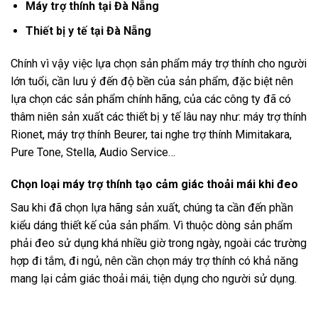
Máy trợ thính tại Đà Nẵng
Thiết bị y tế tại Đà Nẵng
Chính vì vậy việc lựa chọn sản phẩm máy trợ thính cho người
lớn tuổi, cần lưu ý đến độ bền của sản phẩm, đặc biệt nên
lựa chọn các sản phẩm chính hãng, của các công ty đã có
thâm niên sản xuất các thiết bị y tế lâu nay như: máy trợ thính
Rionet, máy trợ thính Beurer, tai nghe trợ thính Mimitakara,
Pure Tone, Stella, Audio Service…
Ch
ọn loại m
áy tr
ợ th
ính t
ạo cảm gi
ác tho
ải m
ái khi đeo
Sau khi đã chọn lựa hãng sản xuất, chúng ta cần đến phần
kiểu dáng thiết kế của sản phẩm. Vì thuộc dòng sản phẩm
phải đeo sử dụng khá nhiều giờ trong ngày, ngoài các trường
hợp đi tắm, đi ngủ, nên cần chọn máy trợ thính có khả năng
mang lại cảm giác thoải mái, tiện dụng cho người sử dụng.