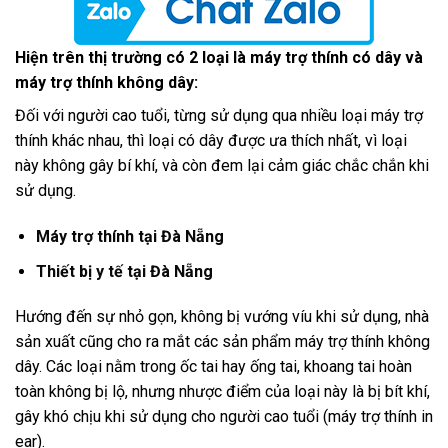
Hi
ện tr
ên th
ị trường c
ó 2 lo
ại l
à máy tr
ợ th
ính có dây và
máy tr
ợ th
ính không dây:
Đối với người cao tuổi, từng sử dụng qua nhiều loại máy trợ
thính khác nhau, thì loại có dây được ưa thích nhất, vì loại
này không gây bí khí, và còn đem lại cảm giác chắc chắn khi
sử dụng.
Máy trợ thính tại Đà Nẵng
Thiết bị y tế tại Đà Nẵng
Hướng đến sự nhỏ gọn, không bị vướng víu khi sử dụng, nhà
sản xuất cũng cho ra mắt các sản phẩm máy trợ thính không
dây. Các loại nằm trong ốc tai hay ống tai, khoang tai hoàn
toàn không bị lộ, nhưng nhược điểm của loại này là bị bít khí,
gây khó chịu khi sử dụng cho người cao tuổi (máy trợ thính in
ear).