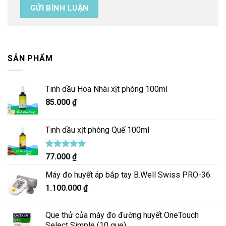
SẢN PHẨM
Tinh dầu Hoa Nhài xịt phòng 100ml
85.000
₫
Tinh dầu xịt phòng Quế 100ml
Được xếp
77.000
₫
hạng
5.00
5 sao
Máy đo huyết áp bắp tay B.Well Swiss PRO-36
1.100.000
₫
Que thử của máy đo đường huyết OneTouch
Select Simple (10 que)