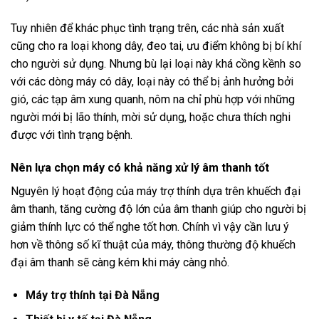
Tuy nhiên để khác phục tình trạng trên, các nhà sản xuất
cũng cho ra loại khong dây, đeo tai, ưu điểm không bị bí khí
cho người sử dụng. Nhưng bù lại loại này khá cồng kềnh so
với các dòng máy có dây, loại này có thể bị ảnh hưởng bởi
gió, các tạp âm xung quanh, nôm na chỉ phù hợp với những
người mới bị lão thính, mời sử dụng, hoặc chưa thích nghi
được với tình trạng bệnh.
Nên l
ự
a ch
ọn m
áy có kh
ả năng xử l
ý âm thanh t
ốt
Nguyên lý hoạt động của máy trợ thính dựa trên khuếch đại
âm thanh, tăng cường độ lớn của âm thanh giúp cho người bị
giảm thính lực có thể nghe tốt hơn. Chính vì vậy cần lưu ý
hơn về thông số kĩ thuật của máy, thông thường độ khuếch
đại âm thanh sẽ càng kém khi máy càng nhỏ.
Máy trợ thính tại Đà Nẵng