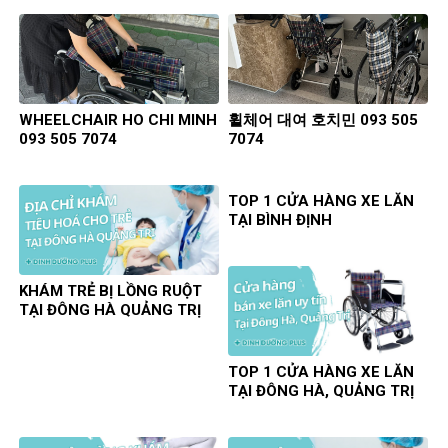
WHEELCHAIR HO CHI MINH
휠체어 대여 호치민 093 505
093 505 7074
7074
TOP 1 CỬA HÀNG XE LĂN
TẠI BÌNH ĐỊNH
KHÁM TRẺ BỊ LỒNG RUỘT
TẠI ĐÔNG HÀ QUẢNG TRỊ
TOP 1 CỬA HÀNG XE LĂN
TẠI ĐÔNG HÀ, QUẢNG TRỊ