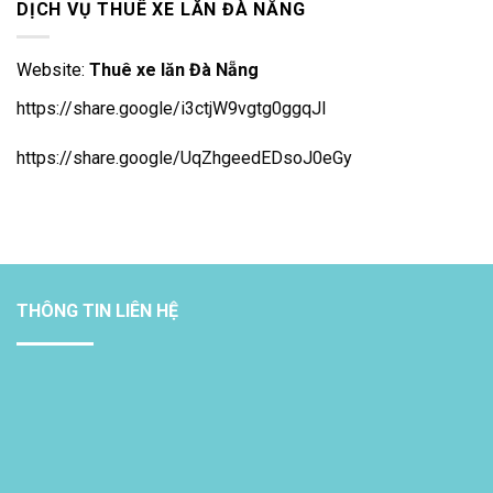
DỊCH VỤ THUÊ XE LĂN ĐÀ NẴNG
Website:
Thuê xe lăn Đà Nẵng
https://share.google/i3ctjW9vgtg0ggqJl
https://share.google/UqZhgeedEDsoJ0eGy
THÔNG TIN LIÊN HỆ