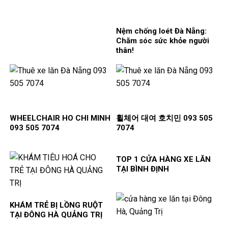
Nệm chống loét Đà Nẵng:
Chăm sóc sức khỏe người
thân!
WHEELCHAIR HO CHI MINH
휠체어 대여 호치민 093 505
093 505 7074
7074
TOP 1 CỬA HÀNG XE LĂN
TẠI BÌNH ĐỊNH
KHÁM TRẺ BỊ LỒNG RUỘT
TẠI ĐÔNG HÀ QUẢNG TRỊ