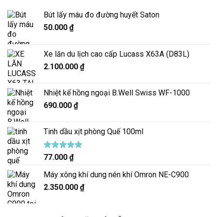
Bút lấy máu đo đường huyết Saton
50.000
₫
Xe lăn du lịch cao cấp Lucass X63A (D83L)
2.100.000
₫
Nhiệt kế hồng ngoại B.Well Swiss WF-1000
690.000
₫
Tinh dầu xịt phòng Quế 100ml
Được xếp
77.000
₫
hạng
5.00
5 sao
Máy xông khí dung nén khí Omron NE-C900
2.350.000
₫