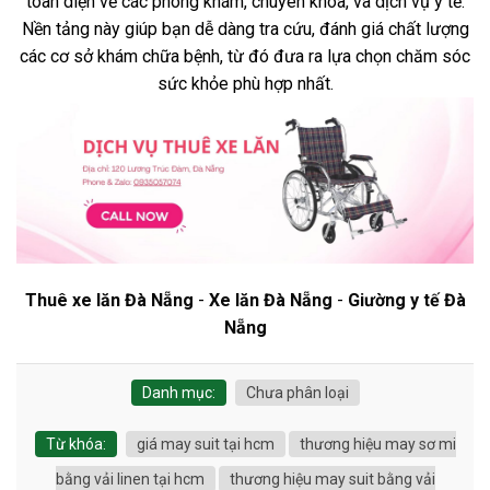
toàn diện về các phòng khám, chuyên khoa, và dịch vụ y tế.
Nền tảng này giúp bạn dễ dàng tra cứu, đánh giá chất lượng
các cơ sở khám chữa bệnh, từ đó đưa ra lựa chọn chăm sóc
sức khỏe phù hợp nhất.
Thuê xe lăn Đà Nẵng
-
Xe lăn Đà Nẵng
-
Giường y tế Đà
Nẵng
Danh mục:
Chưa phân loại
Từ khóa:
giá may suit tại hcm
thương hiệu may sơ mi
bằng vải linen tại hcm
thương hiệu may suit bằng vải