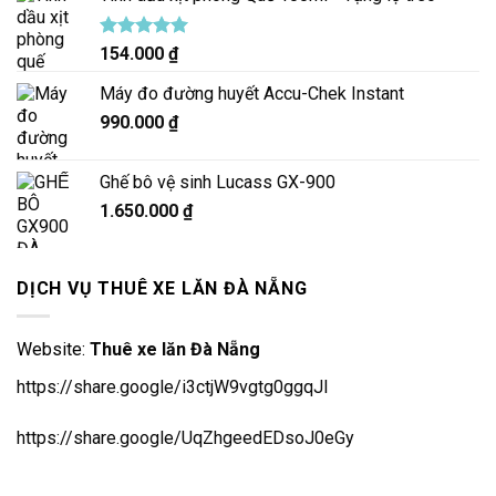
Được xếp
154.000
₫
hạng
5.00
5 sao
Máy đo đường huyết Accu-Chek Instant
990.000
₫
Ghế bô vệ sinh Lucass GX-900
1.650.000
₫
DỊCH VỤ THUÊ XE LĂN ĐÀ NẴNG
Website:
Thuê xe lăn Đà Nẵng
https://share.google/i3ctjW9vgtg0ggqJl
https://share.google/UqZhgeedEDsoJ0eGy