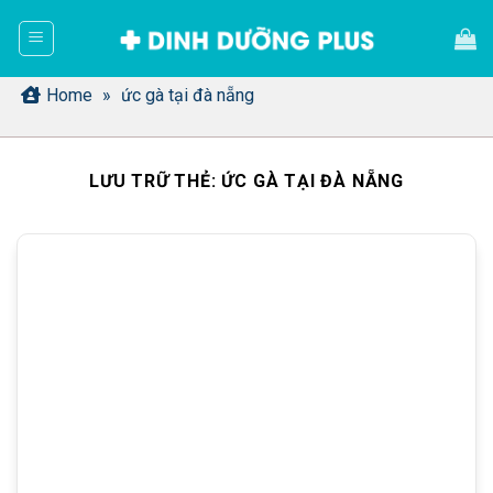
Bỏ
qua
nội
dung
Home
»
ức gà tại đà nẵng
LƯU TRỮ THẺ:
ỨC GÀ TẠI ĐÀ NẴNG