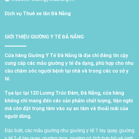
Dịch vụ
Thuê xe lăn Đà Nẵng
GIỚI THIỆU GIƯỜNG Y TẾ ĐÀ NẴNG
Cửa hàng Giường Y Tế Đà Nẵng là địa chỉ đáng tin cậy
cung cấp các mẫu giường y tế đa dạng, phù hợp cho nhu
cầu chăm sóc người bệnh tại nhà và trong các cơ sở y
tế.
Tọa lạc tại 120 Lương Trúc Đàm, Đà Nẵng, cửa hàng
không chỉ mang đến các sản phẩm chất lượng, tiện nghi
mà còn đặt trọng tâm vào sự an tâm và thoải mái của
người dùng.
Đặc biệt, các mẫu giường như giường y tế 1 tay quay, giường
y tế 2-4 tay quay, giường inox, giường có tích hợp bô vệ sinh