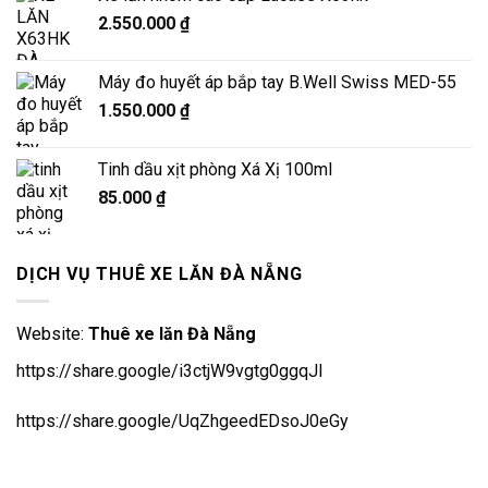
2.550.000
₫
Máy đo huyết áp bắp tay B.Well Swiss MED-55
1.550.000
₫
Tinh dầu xịt phòng Xá Xị 100ml
85.000
₫
DỊCH VỤ THUÊ XE LĂN ĐÀ NẴNG
Website:
Thuê xe lăn Đà Nẵng
https://share.google/i3ctjW9vgtg0ggqJl
https://share.google/UqZhgeedEDsoJ0eGy