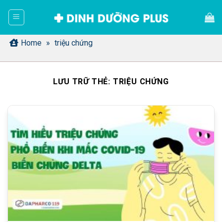
Bỏ
qua
nội
dung
Home
»
triệu chứng
LƯU TRỮ THẺ:
TRIỆU CHỨNG