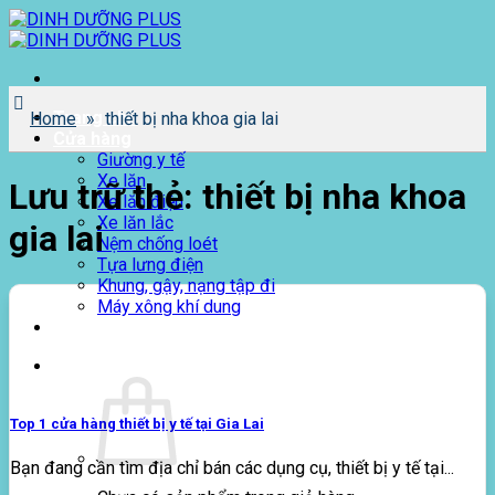
Bỏ
qua
nội
dung
Trang chủ
Home
»
thiết bị nha khoa gia lai
Cửa hàng
Giường y tế
Xe lăn
Lưu trữ thẻ:
thiết bị nha khoa
Xe lăn điện
Xe lăn lắc
gia lai
Nệm chống loét
Tựa lưng điện
Khung, gậy, nạng tập đi
Máy xông khí dung
Giới thiệu
0
₫
Top 1 cửa hàng thiết bị y tế tại Gia Lai
Bạn đang cần tìm địa chỉ bán các dụng cụ, thiết bị y tế tại...