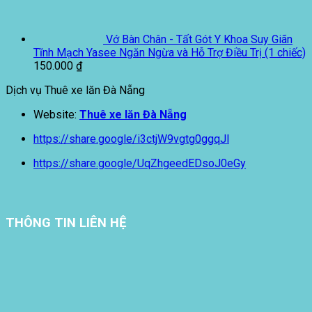
18.500.000 ₫.
là:
18.000.000 ₫.
Vớ Bàn Chân - Tất Gót Y Khoa Suy Giãn
Tĩnh Mạch Yasee Ngăn Ngừa và Hỗ Trợ Điều Trị (1 chiếc)
150.000
₫
Dịch vụ Thuê xe lăn Đà Nẵng
Website:
Thuê xe lăn Đà Nẵng
https://share.google/i3ctjW9vgtg0ggqJl
https://share.google/UqZhgeedEDsoJ0eGy
THÔNG TIN LIÊN HỆ