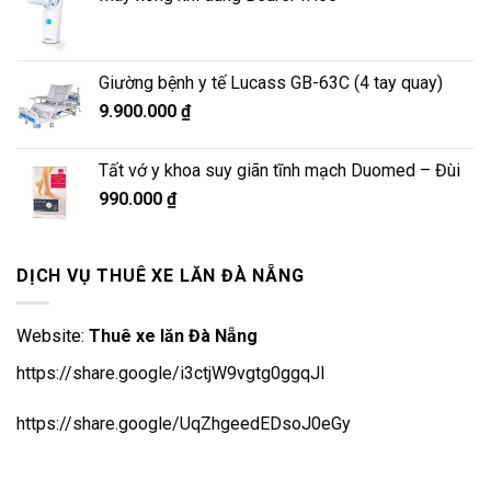
Giường bệnh y tế Lucass GB-63C (4 tay quay)
9.900.000
₫
Tất vớ y khoa suy giãn tĩnh mạch Duomed – Đùi
990.000
₫
DỊCH VỤ THUÊ XE LĂN ĐÀ NẴNG
Website:
Thuê xe lăn Đà Nẵng
https://share.google/i3ctjW9vgtg0ggqJl
https://share.google/UqZhgeedEDsoJ0eGy