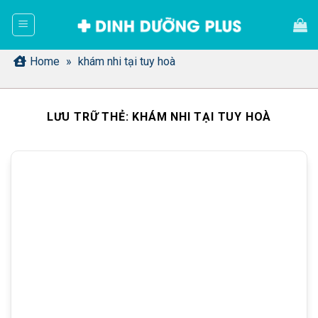
Bỏ
qua
nội
dung
Home
»
khám nhi tại tuy hoà
LƯU TRỮ THẺ:
KHÁM NHI TẠI TUY HOÀ