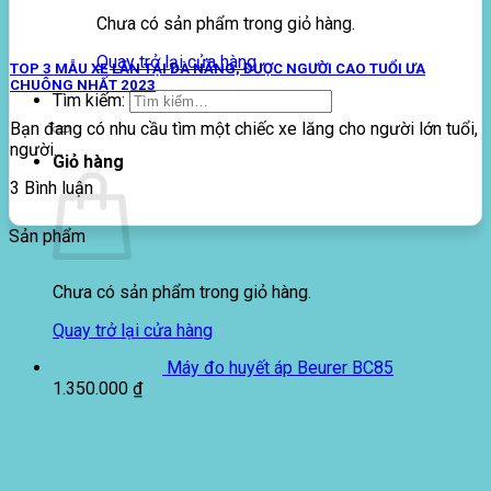
Chưa có sản phẩm trong giỏ hàng.
Quay trở lại cửa hàng
TOP 3 MẪU XE LĂN TẠI ĐÀ NẴNG, ĐƯỢC NGƯỜI CAO TUỔI ƯA
CHUÔNG NHẤT 2023
Tìm kiếm:
Bạn đang có nhu cầu tìm một chiếc xe lăng cho người lớn tuổi,
người...
Giỏ hàng
3 Bình luận
Sản phẩm
Chưa có sản phẩm trong giỏ hàng.
Quay trở lại cửa hàng
Máy đo huyết áp Beurer BC85
1.350.000
₫