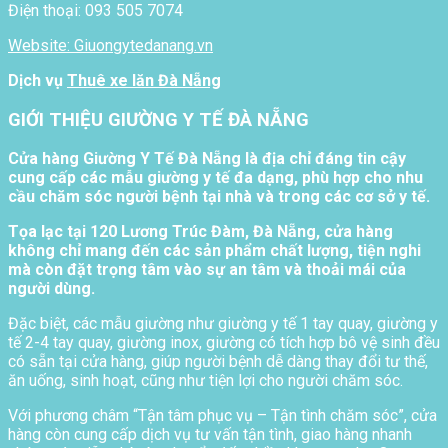
Điện thoại: 093 505 7074
Website: Giuongytedanang.vn
Dịch vụ
Thuê xe lăn Đà Nẵng
GIỚI THIỆU GIƯỜNG Y TẾ ĐÀ NẴNG
Cửa hàng Giường Y Tế Đà Nẵng là địa chỉ đáng tin cậy
cung cấp các mẫu giường y tế đa dạng, phù hợp cho nhu
cầu chăm sóc người bệnh tại nhà và trong các cơ sở y tế.
Tọa lạc tại 120 Lương Trúc Đàm, Đà Nẵng, cửa hàng
không chỉ mang đến các sản phẩm chất lượng, tiện nghi
mà còn đặt trọng tâm vào sự an tâm và thoải mái của
người dùng.
Đặc biệt, các mẫu giường như giường y tế 1 tay quay, giường y
tế 2-4 tay quay, giường inox, giường có tích hợp bô vệ sinh đều
có sẵn tại cửa hàng, giúp người bệnh dễ dàng thay đổi tư thế,
ăn uống, sinh hoạt, cũng như tiện lợi cho người chăm sóc.
Với phương châm “Tận tâm phục vụ – Tận tình chăm sóc”, cửa
hàng còn cung cấp dịch vụ tư vấn tận tình, giao hàng nhanh