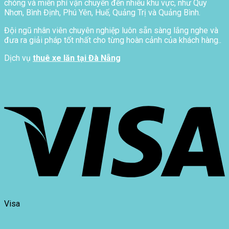
chóng và miễn phí vận chuyển đến nhiều khu vực, như Quy
Nhơn, Bình Định, Phú Yên, Huế, Quảng Trị và Quảng Bình.
Đội ngũ nhân viên chuyên nghiệp luôn sẵn sàng lắng nghe và
đưa ra giải pháp tốt nhất cho từng hoàn cảnh của khách hàng..
Dịch vụ
thuê xe lăn tại Đà Nẵng
Visa