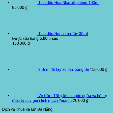
Tinh dầu Hoa Nhài xịt phòng 100ml
85.000
₫
Tinh dầu Ngọc Lan Tây 30ml
Được xếp hạng
5.00
5 sao
150.000
₫
2 đệm để tay xe lăn, bằng da
150.000
₫
Vớ Gối - Tất y khoa ngăn ngừa và hỗ trợ
điều trị suy giãn tĩnh mạch Yasee
320.000
₫
Dịch vụ Thuê xe lăn Đà Nẵng