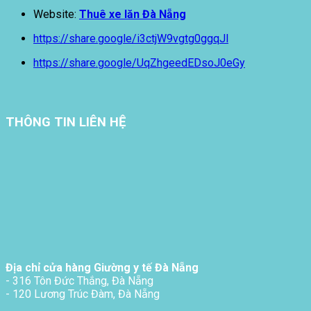
Website:
Thuê xe lăn Đà Nẵng
https://share.google/i3ctjW9vgtg0ggqJl
https://share.google/UqZhgeedEDsoJ0eGy
THÔNG TIN LIÊN HỆ
Địa chỉ cửa hàng Giường y tế Đà Nẵng
- 316 Tôn Đức Thắng, Đà Nẵng
- 120 Lương Trúc Đàm, Đà Nẵng