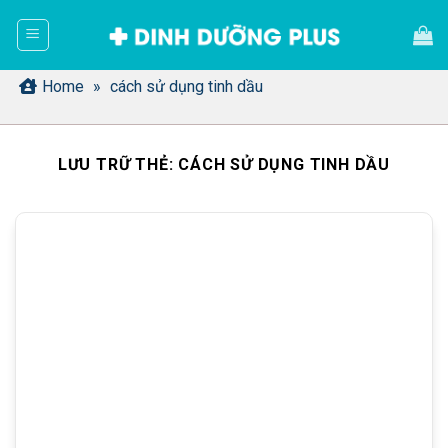
Bỏ
qua
nội
dung
Home
»
cách sử dụng tinh dầu
LƯU TRỮ THẺ:
CÁCH SỬ DỤNG TINH DẦU