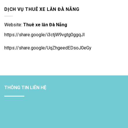
DỊCH VỤ THUÊ XE LĂN ĐÀ NẴNG
Website:
Thuê xe lăn Đà Nẵng
https://share.google/i3ctjW9vgtg0ggqJl
https://share.google/UqZhgeedEDsoJ0eGy
THÔNG TIN LIÊN HỆ