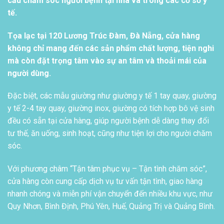
cầu chăm sóc người bệnh tại nhà và trong các cơ sở y
tế.
Tọa lạc tại 120 Lương Trúc Đàm, Đà Nẵng, cửa hàng
không chỉ mang đến các sản phẩm chất lượng, tiện nghi
mà còn đặt trọng tâm vào sự an tâm và thoải mái của
người dùng.
Đặc biệt, các mẫu giường như giường y tế 1 tay quay, giường
y tế 2-4 tay quay, giường inox, giường có tích hợp bô vệ sinh
đều có sẵn tại cửa hàng, giúp người bệnh dễ dàng thay đổi
tư thế, ăn uống, sinh hoạt, cũng như tiện lợi cho người chăm
sóc.
Với phương châm “Tận tâm phục vụ – Tận tình chăm sóc”,
cửa hàng còn cung cấp dịch vụ tư vấn tận tình, giao hàng
nhanh chóng và miễn phí vận chuyển đến nhiều khu vực, như
Quy Nhơn, Bình Định, Phú Yên, Huế, Quảng Trị và Quảng Bình.