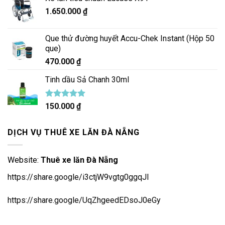
1.650.000
₫
Que thử đường huyết Accu-Chek Instant (Hộp 50
que)
470.000
₫
Tinh dầu Sả Chanh 30ml
Được xếp
150.000
₫
hạng
5.00
5 sao
DỊCH VỤ THUÊ XE LĂN ĐÀ NẴNG
Website:
Thuê xe lăn Đà Nẵng
https://share.google/i3ctjW9vgtg0ggqJl
https://share.google/UqZhgeedEDsoJ0eGy