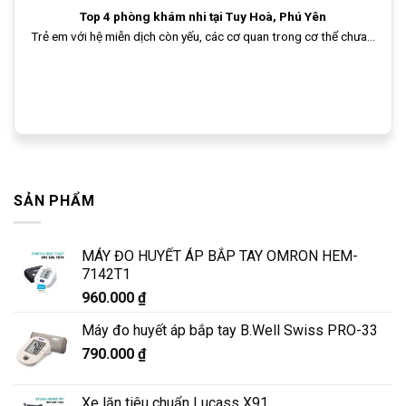
Top 4 phòng khám nhi tại Tuy Hoà, Phú Yên
Trẻ em với hệ miễn dịch còn yếu, các cơ quan trong cơ thể chưa...
SẢN PHẨM
MÁY ĐO HUYẾT ÁP BẮP TAY OMRON HEM-
7142T1
960.000
₫
Máy đo huyết áp bắp tay B.Well Swiss PRO-33
790.000
₫
Xe lăn tiêu chuẩn Lucass X91