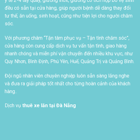
y tế 2-4 tay quay, giường inox, giường có tích hợp bô vệ sinh
đều có sẵn tại cửa hàng, giúp người bệnh dễ dàng thay đổi
tư thế, ăn uống, sinh hoạt, cũng như tiện lợi cho người chăm
sóc.
Với phương châm “Tận tâm phục vụ – Tận tình chăm sóc”,
cửa hàng còn cung cấp dịch vụ tư vấn tận tình, giao hàng
nhanh chóng và miễn phí vận chuyển đến nhiều khu vực, như
Quy Nhơn, Bình Định, Phú Yên, Huế, Quảng Trị và Quảng Bình.
Đội ngũ nhân viên chuyên nghiệp luôn sẵn sàng lắng nghe
và đưa ra giải pháp tốt nhất cho từng hoàn cảnh của khách
hàng..
Dịch vụ
thuê xe lăn tại Đà Nẵng