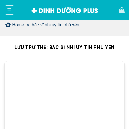
Bỏ
qua
nội
dung
Home
»
bác sĩ nhi uy tín phú yên
LƯU TRỮ THẺ:
BÁC SĨ NHI UY TÍN PHÚ YÊN