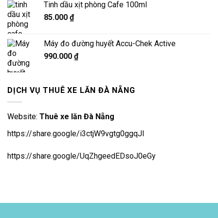
5 sao
Tinh dầu xịt phòng Cafe 100ml
85.000
₫
Máy đo đường huyết Accu-Chek Active
990.000
₫
DỊCH VỤ THUÊ XE LĂN ĐÀ NẴNG
Website:
Thuê xe lăn Đà Nẵng
https://share.google/i3ctjW9vgtg0ggqJl
https://share.google/UqZhgeedEDsoJ0eGy