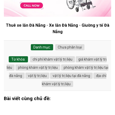
Thuê xe lăn Đà Nẵng
-
Xe lăn Đà Nẵng
-
Giường y tế Đà
Nẵng
Danh mục:
Chưa phân loại
Từ khóa:
chi phí khám vật lý trị liệu
giá khám vật lý trị
liệu
phòng khám vật lý trị liệu
phòng khám vật lý trị liệu tại
đà nẵng
vật lý trị liệu
vật lý trị liệu tại đà nẵng
địa chỉ
khám vật lý trị liệu
Bài viết cùng chủ đề: