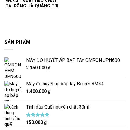
KHÁM TRẺ BỊ TIÊU CHẢY
TẠI ĐÔNG HÀ QUẢNG TRỊ
SẢN PHẨM
MÁY ĐO HUYẾT ÁP BẮP TAY OMRON JPN600
2.150.000
₫
Máy đo huyết áp bắp tay Beurer BM44
1.400.000
₫
Tinh dầu Quế nguyên chất 30ml
Được xếp
150.000
₫
hạng
5.00