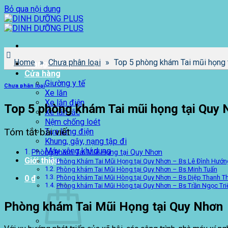
Bỏ qua nội dung
Home
»
Chưa phân loại
»
Top 5 phòng khám Tai mũi họng 
Trang chủ
Cửa hàng
Giường y tế
Chưa phân loại
Xe lăn
Xe lăn điện
Top 5 phòng khám Tai mũi họng tại Quy 
Xe lăn lắc
Nệm chống loét
Tóm tắt bài viết
Tựa lưng điện
Khung, gậy, nạng tập đi
Máy xông khí dung
Phòng khám Tai Mũi Họng tại Quy Nhơn
Giới thiệu
Phòng Khám Tai Mũi Họng tại Quy Nhơn – Bs Lê Đình Hướn
Phòng khám Tai Mũi Hòng tại Quy Nhơn – Bs Minh Tuấn
0
₫
Phòng khám Tai Mũi Hòng tại Quy Nhơn – Bs Diệp Thanh T
Phòng khám Tai Mũi Hòng tại Quy Nhơn – Bs Trần Ngọc Tri
Phòng khám Tai Mũi Họng tại Quy Nhơn