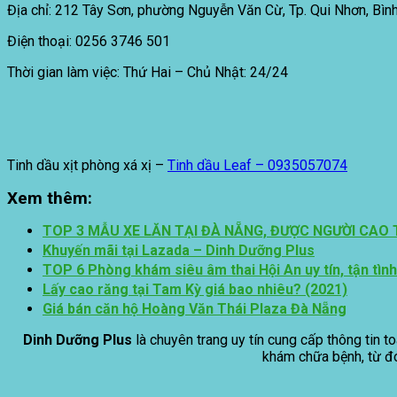
Địa chỉ: 212 Tây Sơn, phường Nguyễn Văn Cừ, Tp. Qui Nhơn, Bìn
Điện thoại: 0256 3746 501
Thời gian làm việc: Thứ Hai – Chủ Nhật: 24/24
Tinh dầu xịt phòng xá xị –
Tinh dầu Leaf – 0935057074
Xem thêm:
TOP 3 MẪU XE LĂN TẠI ĐÀ NẴNG, ĐƯỢC NGƯỜI CAO
Khuyến mãi tại Lazada – Dinh Dưỡng Plus
TOP 6 Phòng khám siêu âm thai Hội An uy tín, tận tình
Lấy cao răng tại Tam Kỳ giá bao nhiêu? (2021)
Giá bán căn hộ Hoàng Văn Thái Plaza Đà Nẵng
Dinh Dưỡng Plus
là chuyên trang uy tín cung cấp thông tin t
khám chữa bệnh, từ đ