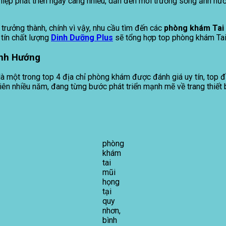
nghiệp phát triển ngày càng nhiều, dẫn đến môi trường sống ảnh h
 trưởng thành, chính vì vậy, nhu cầu tìm đến các
phòng khám Tai 
 tín chất lượng
Dinh Dưỡng Plus
sẽ tổng hợp top phòng khám Tai
nh H
ướng
 một trong top 4 địa chỉ phòng khám được đánh giá uy tín, top 
ên nhiều năm, đang từng bước phát triển mạnh mẽ về trang thiết 
phòng
khám
tai
mũi
họng
tại
quy
nhơn,
bình