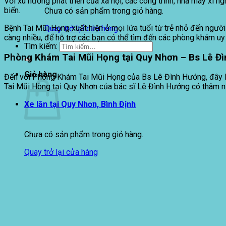
Với xu hướng phát triển của xã hội, các công trình, nhà máy xí 
biến.
Chưa có sản phẩm trong giỏ hàng.
Bệnh Tai Mũi Họng xuất hiện ở mọi lứa tuổi từ trẻ nhỏ đến người
Quay trở lại cửa hàng
càng nhiều, để hỗ trợ các bạn có thể tìm đến các phòng khám uy
Tìm kiếm:
Phòng Khám Tai Mũi Họng tại Quy Nhơn – Bs Lê Đì
Giỏ hàng
Đến với Phòng Khám Tai Mũi Họng của Bs Lê Đình Hướng, đây là
Tai Mũi Hòng tại Quy Nhơn của bác sĩ Lê Đình Hướng có thâm ni
Xe lăn tại Quy Nhơn, Bình Định
Chưa có sản phẩm trong giỏ hàng.
Quay trở lại cửa hàng