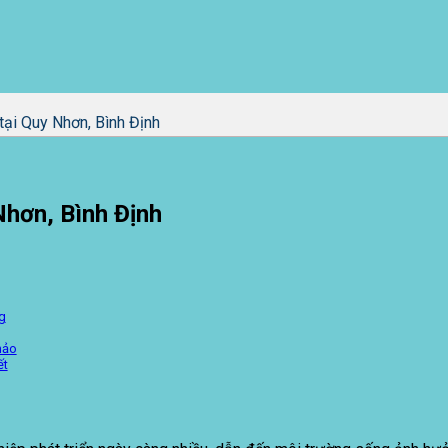
tại Quy Nhơn, Bình Định
Nhơn, Bình Định
g
hảo
ết