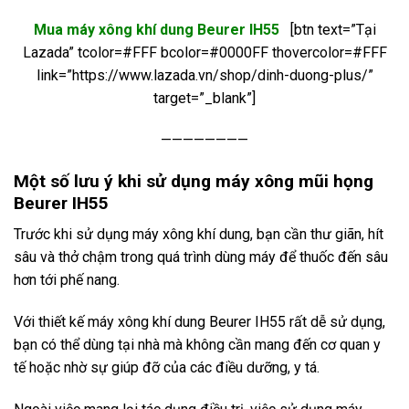
Mua máy xông khí dung Beurer IH55
[btn text=”Tại
Lazada” tcolor=#FFF bcolor=#0000FF thovercolor=#FFF
link=”https://www.lazada.vn/shop/dinh-duong-plus/”
target=”_blank”]
————————
Một số lưu
ý khi s
ử dụng m
áy xông mũi h
ọng
Beurer IH55
Trước khi sử dụng máy xông khí dung, bạn cần thư giãn, hít
sâu và thở chậm trong quá trình dùng máy để thuốc đến sâu
hơn tới phế nang.
Với thiết kế máy xông khí dung Beurer IH55 rất dễ sử dụng,
bạn có thể dùng tại nhà mà không cần mang đến cơ quan y
tế hoặc nhờ sự giúp đỡ của các điều dưỡng, y tá.