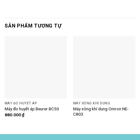
SẢN PHẨM TƯƠNG TỰ
MÁY ĐO HUYẾT ÁP
MÁY XÔNG KHÍ DUNG
Máy xông khí dung Omron NE-
Máy đo huyết áp Beurer BC50
C803
880.000
₫