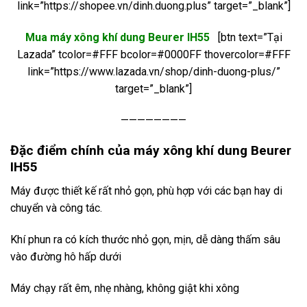
link=”https://shopee.vn/dinh.duong.plus” target=”_blank”]
Mua máy xông khí dung Beurer IH55
[btn text=”Tại
Lazada” tcolor=#FFF bcolor=#0000FF thovercolor=#FFF
link=”https://www.lazada.vn/shop/dinh-duong-plus/”
target=”_blank”]
————————
Đ
ặ
c đi
ể
m chính c
ủ
a
m
áy xông khí dung Beurer
IH55
Máy được thiết kế rất nhỏ gọn, phù hợp với các bạn hay di
chuyển và công tác.
Khí phun ra có kích thước nhỏ gọn, mịn, dễ dàng thấm sâu
vào đường hô hấp dưới
Máy chạy rất êm, nhẹ nhàng, không giật khi xông