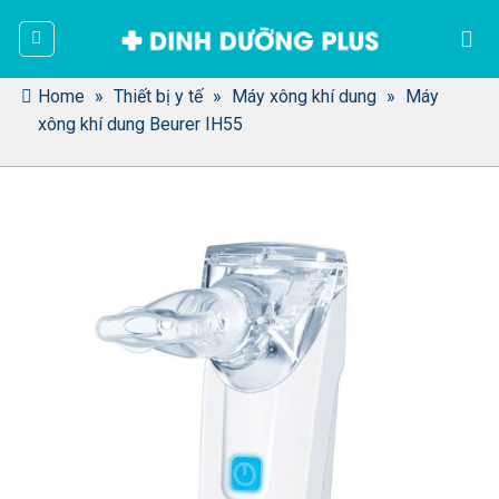
Bỏ
qua
nội
dung
Home
»
Thiết bị y tế
»
Máy xông khí dung
»
Máy
xông khí dung Beurer IH55