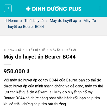
Bỏ
qua
nội
dung
Home
»
Thiết bị y tế
»
Máy đo huyết áp
»
Máy đo
huyết áp Beurer BC44
TRANG CHỦ
/
THIẾT BỊ Y TẾ
/
MÁY ĐO HUYẾT ÁP
Máy đo huyết áp Beurer BC44
950.000
₫
Với máy đo huyết áp cổ tay BC44 của Beurer, bạn có thể đo
được huyết áp của mình nhanh chóng và dễ dàng, máy có thể
lưu các kết quả đo để xem lại. Máy đo huyết áp cổ tay
Beurer BC44 có chức năng phát hiện bệnh rối loạn nhịp tim
khi có triệu chứng nhịp tim bất thường.