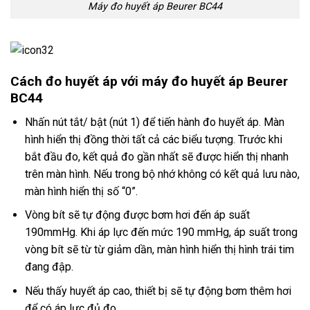
Máy đo huyết áp Beurer BC44
Cách đo huy
ết
áp v
ới m
áy đo huy
ết
áp Beurer
BC44
Nhấn nút tắt/ bật (nút 1) để tiến hành đo huyết áp. Màn
hình hiển thị đồng thời tất cả các biểu tượng. Trước khi
bắt đầu đo, kết quả đo gần nhất sẽ được hiển thị nhanh
trên màn hình. Nếu trong bộ nhớ không có kết quả lưu nào,
màn hình hiển thị số “0”.
Vòng bít sẽ tự động được bơm hơi đến áp suất
190mmHg. Khi áp lực đến mức 190 mmHg, áp suất trong
vòng bít sẽ từ từ giảm dần, màn hình hiển thị hình trái tim
đang đập.
Nếu thấy huyết áp cao, thiết bị sẽ tự động bơm thêm hơi
để có áp lực đủ đo.