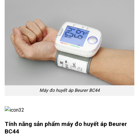
Máy đo huyết áp Beurer BC44
T
ính năng s
ản phẩm m
áy đo huy
ết
áp Beurer
BC44