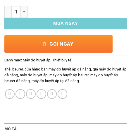
Máy đo huyết áp Beurer BC44 số lượng
MUA NGAY
GỌI NGAY
Danh mục:
Máy đo huyết áp
,
Thiết bị y tế
Thẻ:
beurer
,
cửa hàng bán máy đo huyết áp đà nẵng
,
giá máy đo huyết áp
đà nẵng
,
máy đo huyết áp
,
máy đo huyết áp beurer
,
máy đo huyết áp
beurer đà nẵng
,
máy đo huyết áp tại đà nẵng
MÔ TẢ