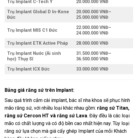
Trụ Implant C-Tech Ý
20.000.000 VNĐ
Trụ Implant Global D In-Kone
20.000.000 VNĐ
–
Đức
25.000.000 VNĐ
22.000.000 VNĐ
–
Trụ Implant MIS C1 Đức
24.000.000 VNĐ
Trụ Implant ETK Active Pháp
28.000.000 VNĐ
Trụ Implant Nước (Ái sinh
31.500.000 VNĐ
–
học) Thụy Sĩ
36.500.000 VNĐ
Trụ Implant ICX Đức
33.000.000 VNĐ
Bảng giá răng sứ trên Implant:
Sau quá trình cắm cài implant, bác sĩ nha khoa sẽ phục hình
mão răng sứ, với nhiều loại khác nhau gồm:
răng sứ Titan,
răng sứ Cercon HT và răng sứ Lava
. Đây đều là các loại
mão có chất lượng và có độ bền cao nhất hiện nay. Tùy loại
răng sứ lựa chọn mà giá cấy ghép Implant của mỗi Khách