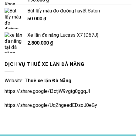
Bút lấy máu đo đường huyết Saton
50.000
₫
Xe lăn đa năng Lucass X7 (D67J)
2.800.000
₫
DỊCH VỤ THUÊ XE LĂN ĐÀ NẴNG
Website:
Thuê xe lăn Đà Nẵng
https://share.google/i3ctjW9vgtg0ggqJl
https://share.google/UqZhgeedEDsoJ0eGy