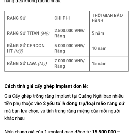
hàng đều không giống nhau.
THỜI GIAN BẢO
RĂNG SỨ
CHI PHÍ
HÀNH
2.500.000 VNĐ/
RĂNG SỨ TITAN
(Mỹ)
5 năm
Răng
RĂNG SỨ CERCON
5.000.000 VNĐ/
10 năm
HT
(Mỹ)
Răng
7.000.000 VNĐ/
RĂNG SỨ LAVA
(Mỹ)
15 năm
Răng
Cách tính giá cấy ghép Implant đơn lẻ:
Giá Cấy ghép trồng răng Implant tại Quảng Ngãi bao nhiêu
tiền phụ thuộc vào
2 yếu tố
là
dòng trụ/loại mão răng sứ
mà bạn lựa chọn, và tình trạng răng miệng của mỗi người
khác nhau.
Nhìn chung giá của 1 implant giao động từ
15.500.000 –