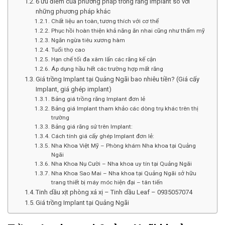
6 ưu điểm của phương pháp trồng răng implant so với
những phương pháp khác
Chất liệu an toàn, tương thích với cơ thể
Phục hồi hoàn thiện khả năng ăn nhai cũng như thẩm mỹ
Ngăn ngừa tiêu xương hàm
Tuổi thọ cao
Hạn chế tối đa xâm lấn các răng kế cận
Áp dụng hầu hết các trường hợp mất răng
Giá trồng Implant tại Quảng Ngãi bao nhiêu tiền? (Giá cấy
Implant, giá ghép implant)
Bảng giá trồng răng Implant đơn lẻ
Bảng giá Implant tham khảo các dòng trụ khác trên thị
trường
Bảng giá răng sứ trên Implant:
Cách tính giá cấy ghép Implant đơn lẻ:
Nha Khoa Việt Mỹ – Phòng khám Nha khoa tại Quảng
Ngãi
Nha Khoa Nụ Cười – Nha khoa uy tín tại Quảng Ngãi
Nha Khoa Sao Mai – Nha khoa tại Quảng Ngãi sở hữu
trang thiết bị máy móc hiện đại – tân tiến
Tinh dầu xịt phòng xá xị – Tinh dầu Leaf – 0935057074
Giá trồng Implant tại Quảng Ngãi