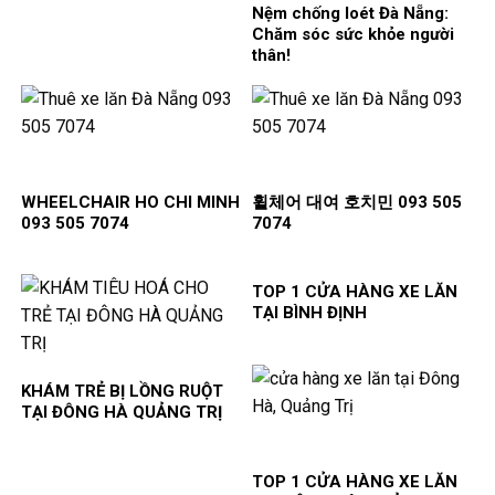
Nệm chống loét Đà Nẵng:
Chăm sóc sức khỏe người
thân!
WHEELCHAIR HO CHI MINH
휠체어 대여 호치민 093 505
093 505 7074
7074
TOP 1 CỬA HÀNG XE LĂN
TẠI BÌNH ĐỊNH
KHÁM TRẺ BỊ LỒNG RUỘT
TẠI ĐÔNG HÀ QUẢNG TRỊ
TOP 1 CỬA HÀNG XE LĂN