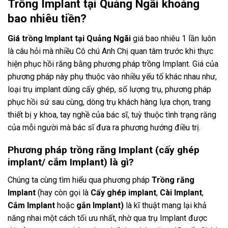
Trồng Implant tại Quảng Ngãi khoảng
bao nhiêu tiền?
Giá trồng Implant tại Quảng Ngãi
giá bao nhiêu 1 lần luôn
là câu hỏi mà nhiều Cô chú Anh Chị quan tâm trước khi thực
hiện phục hồi răng bằng phương pháp trồng Implant. Giá của
phương pháp này phụ thuộc vào nhiều yếu tố khác nhau như,
loại trụ implant dùng cấy ghép, số lượng trụ, phương pháp
phục hồi sứ sau cùng, dòng trụ khách hàng lựa chọn, trang
thiết bị y khoa, tay nghề của bác sĩ, tuỳ thuộc tình trạng răng
của mỗi người mà bác sĩ đưa ra phương hướng điều trị.
Phương pháp trồng răng Implant (cấy ghép
implant/ cắm Implant) là gì?
Chúng ta cùng tìm hiểu qua phương pháp
Trồng răng
Implant
(hay còn gọi là
Cấy ghép implant
,
Cài Implant
,
Cắm Implant
hoặc
gắn Implant)
là kĩ thuật mang lại khả
năng nhai một cách tối ưu nhất, nhờ qua trụ Implant được