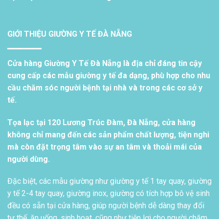
GIỚI THIỆU GIƯỜNG Y TẾ ĐÀ NẴNG
Cửa hàng Giường Y Tế Đà Nẵng là địa chỉ đáng tin cậy
cung cấp các mẫu giường y tế đa dạng, phù hợp cho nhu
cầu chăm sóc người bệnh tại nhà và trong các cơ sở y
tế.
Tọa lạc tại 120 Lương Trúc Đàm, Đà Nẵng, cửa hàng
không chỉ mang đến các sản phẩm chất lượng, tiện nghi
mà còn đặt trọng tâm vào sự an tâm và thoải mái của
người dùng.
Đặc biệt, các mẫu giường như giường y tế 1 tay quay, giường
y tế 2-4 tay quay, giường inox, giường có tích hợp bô vệ sinh
đều có sẵn tại cửa hàng, giúp người bệnh dễ dàng thay đổi
tư thế, ăn uống, sinh hoạt, cũng như tiện lợi cho người chăm