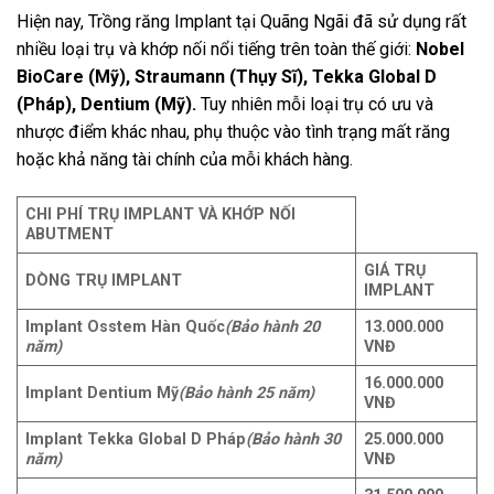
Hiện nay, Trồng răng Implant tại Quãng Ngãi đã sử dụng rất
nhiều loại trụ và khớp nối nổi tiếng trên toàn thế giới:
Nobel
BioCare (Mỹ), Straumann (Thụy Sĩ), Tekka Global D
(Pháp), Dentium (Mỹ).
Tuy nhiên mỗi loại trụ có ưu và
nhược điểm khác nhau, phụ thuộc vào tình trạng mất răng
hoặc khả năng tài chính của mỗi khách hàng.
CHI PHÍ TRỤ IMPLANT VÀ KHỚP NỐI
ABUTMENT
GIÁ TRỤ
DÒNG TRỤ IMPLANT
IMPLANT
Implant Osstem Hàn Quốc
(Bảo hành 20
13.000.000
năm)
VNĐ
16.000.000
Implant Dentium Mỹ
(Bảo hành 25 năm)
VNĐ
Implant Tekka Global D Pháp
(Bảo hành 30
25.000.000
năm)
VNĐ