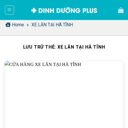
Bỏ
qua
nội
dung
Home
»
XE LĂN TẠI HÀ TĨNH
LƯU TRỮ THẺ:
XE LĂN TẠI HÀ TĨNH