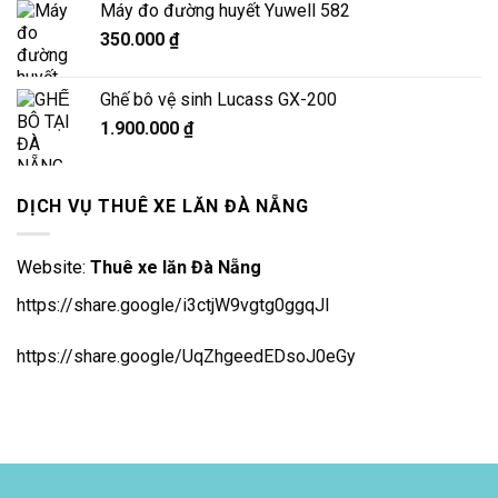
Máy đo đường huyết Yuwell 582
350.000
₫
Ghế bô vệ sinh Lucass GX-200
1.900.000
₫
DỊCH VỤ THUÊ XE LĂN ĐÀ NẴNG
Website:
Thuê xe lăn Đà Nẵng
https://share.google/i3ctjW9vgtg0ggqJl
https://share.google/UqZhgeedEDsoJ0eGy