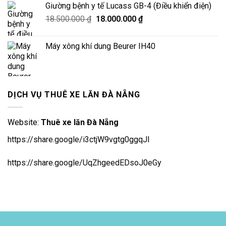
Giường bệnh y tế Lucass GB-4 (Điều khiển điện)
Giá
Giá
18.500.000
₫
18.000.000
₫
gốc
hiện
là:
tại
Máy xông khí dung Beurer IH40
18.500.000 ₫.
là:
18.000.000 ₫.
DỊCH VỤ THUÊ XE LĂN ĐÀ NẴNG
Website:
Thuê xe lăn Đà Nẵng
https://share.google/i3ctjW9vgtg0ggqJl
https://share.google/UqZhgeedEDsoJ0eGy