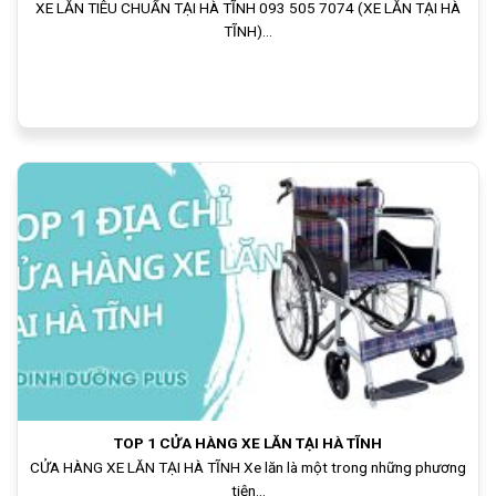
XE LĂN TIÊU CHUẨN TẠI HÀ TĨNH 093 505 7074 (XE LĂN TẠI HÀ
TĨNH)...
TOP 1 CỬA HÀNG XE LĂN TẠI HÀ TĨNH
CỬA HÀNG XE LĂN TẠI HÀ TĨNH Xe lăn là một trong những phương
tiện...