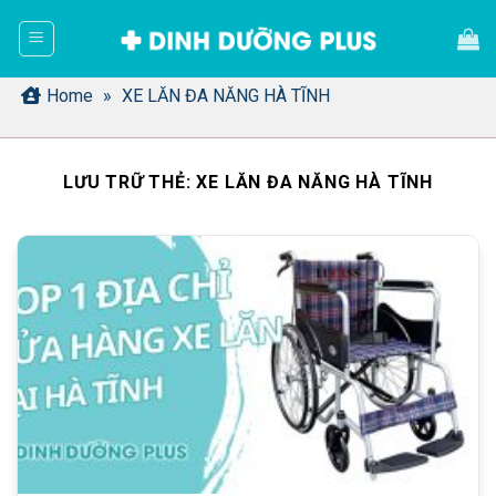
Bỏ
qua
nội
dung
Home
»
XE LĂN ĐA NĂNG HÀ TĨNH
LƯU TRỮ THẺ:
XE LĂN ĐA NĂNG HÀ TĨNH