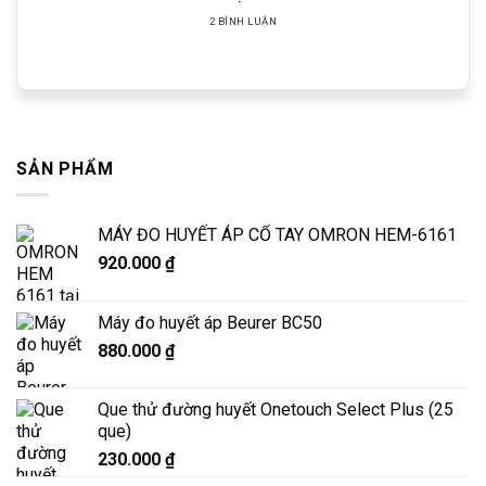
2 BÌNH LUẬN
SẢN PHẨM
MÁY ĐO HUYẾT ÁP CỔ TAY OMRON HEM-6161
920.000
₫
Máy đo huyết áp Beurer BC50
880.000
₫
Que thử đường huyết Onetouch Select Plus (25
que)
230.000
₫