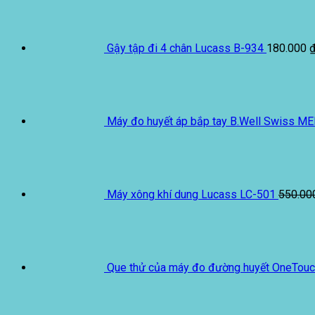
Gậy tập đi 4 chân Lucass B-934
180.000
Máy đo huyết áp bắp tay B.Well Swiss M
Máy xông khí dung Lucass LC-501
550.0
Que thử của máy đo đường huyết OneTouch