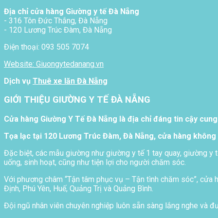
Địa chỉ cửa hàng Giường y tế Đà Nẵng
- 316 Tôn Đức Thắng, Đà Nẵng
- 120 Lương Trúc Đàm, Đà Nẵng
Điện thoại: 093 505 7074
Website: Giuongytedanang.vn
Dịch vụ
Thuê xe lăn Đà Nẵng
GIỚI THIỆU GIƯỜNG Y TẾ ĐÀ NẴNG
Cửa hàng Giường Y Tế Đà Nẵng là địa chỉ đáng tin cậy cung
Tọa lạc tại 120 Lương Trúc Đàm, Đà Nẵng, cửa hàng không 
Đặc biệt, các mẫu giường như giường y tế 1 tay quay, giường y t
uống, sinh hoạt, cũng như tiện lợi cho người chăm sóc.
Với phương châm “Tận tâm phục vụ – Tận tình chăm sóc”, cửa hà
Định, Phú Yên, Huế, Quảng Trị và Quảng Bình.
Đội ngũ nhân viên chuyên nghiệp luôn sẵn sàng lắng nghe và đưa