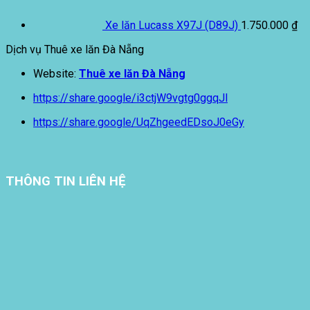
Xe lăn Lucass X97J (D89J)
1.750.000
₫
Dịch vụ Thuê xe lăn Đà Nẵng
Website:
Thuê xe lăn Đà Nẵng
https://share.google/i3ctjW9vgtg0ggqJl
https://share.google/UqZhgeedEDsoJ0eGy
THÔNG TIN LIÊN HỆ