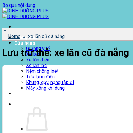
Bỏ qua nội dung
Home
»
xe lăn cũ đà nẵng
Trang chủ
Cửa hàng
Giường y tế
Lưu trữ thẻ:
xe lăn cũ đà nẵng
Xe lăn
Xe lăn điện
Xe lăn lắc
Nệm chống loét
Tựa lưng điện
Khung, gậy, nạng tập đi
Máy xông khí dung
Giới thiệu
0
₫