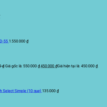
₫
ED-55
1.550.000
₫
00
₫
Giá gốc là: 550.000 ₫.
450.000
₫
Giá hiện tại là: 450.000 ₫.
 Select Simple (10 que)
135.000
₫