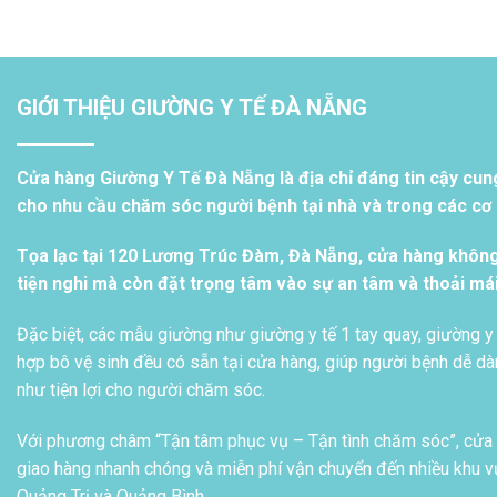
GIỚI THIỆU GIƯỜNG Y TẾ ĐÀ NẴNG
Cửa hàng Giường Y Tế Đà Nẵng là địa chỉ đáng tin cậy cun
cho nhu cầu chăm sóc người bệnh tại nhà và trong các cơ s
Tọa lạc tại 120 Lương Trúc Đàm, Đà Nẵng, cửa hàng khôn
tiện nghi mà còn đặt trọng tâm vào sự an tâm và thoải má
Đặc biệt, các mẫu giường như giường y tế 1 tay quay, giường y 
hợp bô vệ sinh đều có sẵn tại cửa hàng, giúp người bệnh dễ dàn
như tiện lợi cho người chăm sóc.
Với phương châm “Tận tâm phục vụ – Tận tình chăm sóc”, cửa h
giao hàng nhanh chóng và miễn phí vận chuyển đến nhiều khu vự
Quảng Trị và Quảng Bình.