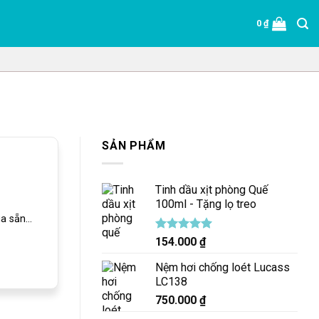
0
₫
SẢN PHẨM
Tinh dầu xịt phòng Quế
100ml - Tặng lọ treo
 sẵn...
Được xếp
154.000
₫
hạng
5.00
5 sao
Nệm hơi chống loét Lucass
LC138
750.000
₫