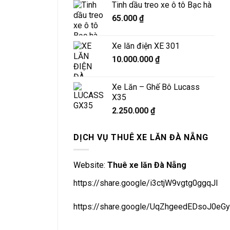
Tinh dầu treo xe ô tô Bạc hà
65.000
₫
Xe lăn điện XE 301
10.000.000
₫
Xe Lăn – Ghế Bô Lucass
X35
2.250.000
₫
DỊCH VỤ THUÊ XE LĂN ĐÀ NẴNG
Website:
Thuê xe lăn Đà Nẵng
https://share.google/i3ctjW9vgtg0ggqJl
https://share.google/UqZhgeedEDsoJ0eGy