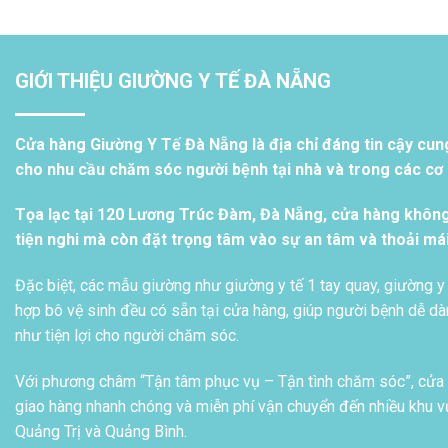
GIỚI THIỆU GIƯỜNG Y TẾ ĐÀ NẴNG
Cửa hàng Giường Y Tế Đà Nẵng là địa chỉ đáng tin cậy cun
cho nhu cầu chăm sóc người bệnh tại nhà và trong các cơ s
Tọa lạc tại 120 Lương Trúc Đàm, Đà Nẵng, cửa hàng khôn
tiện nghi mà còn đặt trọng tâm vào sự an tâm và thoải má
Đặc biệt, các mẫu giường như giường y tế 1 tay quay, giường y 
hợp bô vệ sinh đều có sẵn tại cửa hàng, giúp người bệnh dễ dàn
như tiện lợi cho người chăm sóc.
Với phương châm “Tận tâm phục vụ – Tận tình chăm sóc”, cửa h
giao hàng nhanh chóng và miễn phí vận chuyển đến nhiều khu vự
Quảng Trị và Quảng Bình.