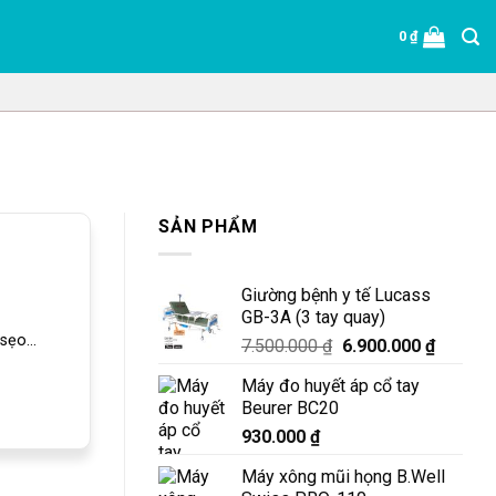
0
₫
SẢN PHẨM
Giường bệnh y tế Lucass
GB-3A (3 tay quay)
ẹo...
Giá
Giá
7.500.000
₫
6.900.000
₫
gốc
hiện
Máy đo huyết áp cổ tay
là:
tại
Beurer BC20
7.500.000 ₫.
là:
930.000
₫
6.900.0
Máy xông mũi họng B.Well