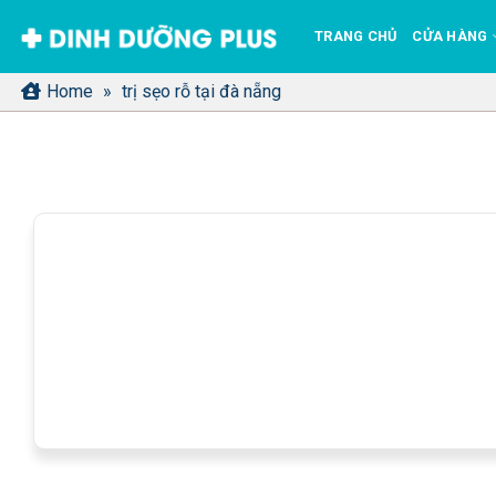
Bỏ
TRANG CHỦ
CỬA HÀNG
qua
nội
Home
»
trị sẹo rỗ tại đà nẵng
dung