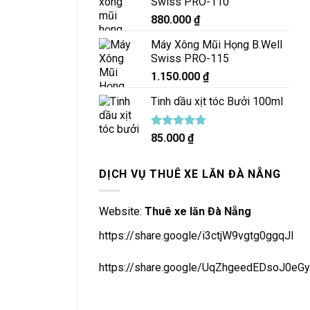
Swiss PRO-110
880.000
₫
Máy Xông Mũi Họng B.Well
Swiss PRO-115
1.150.000
₫
Tinh dầu xịt tóc Bưởi 100ml
Được xếp
85.000
₫
hạng
5.00
5 sao
DỊCH VỤ THUÊ XE LĂN ĐÀ NẴNG
Website:
Thuê xe lăn Đà Nẵng
https://share.google/i3ctjW9vgtg0ggqJl
https://share.google/UqZhgeedEDsoJ0eGy