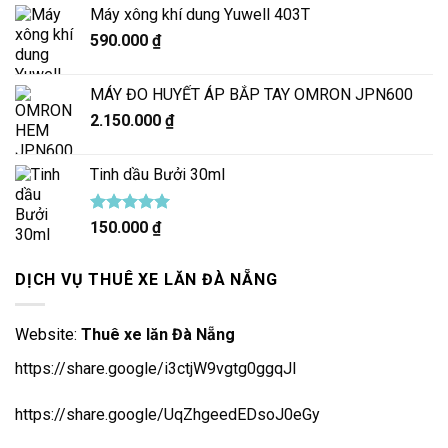
Máy xông khí dung Yuwell 403T
590.000
₫
MÁY ĐO HUYẾT ÁP BẮP TAY OMRON JPN600
2.150.000
₫
Tinh dầu Bưởi 30ml
Được xếp
150.000
₫
hạng
5.00
5 sao
DỊCH VỤ THUÊ XE LĂN ĐÀ NẴNG
Website:
Thuê xe lăn Đà Nẵng
https://share.google/i3ctjW9vgtg0ggqJl
https://share.google/UqZhgeedEDsoJ0eGy