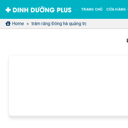
Bỏ
TRANG CHỦ
CỬA HÀNG
qua
nội
Home
»
trám răng Đông hà quảng trị
dung