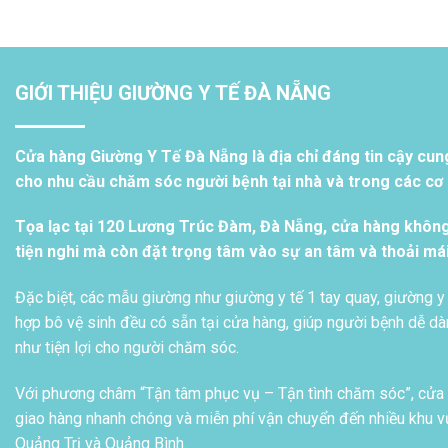
GIỚI THIỆU GIƯỜNG Y TẾ ĐÀ NẴNG
Cửa hàng Giường Y Tế Đà Nẵng là địa chỉ đáng tin cậy cun
cho nhu cầu chăm sóc người bệnh tại nhà và trong các cơ s
Tọa lạc tại 120 Lương Trúc Đàm, Đà Nẵng, cửa hàng khôn
tiện nghi mà còn đặt trọng tâm vào sự an tâm và thoải má
Đặc biệt, các mẫu giường như giường y tế 1 tay quay, giường y 
hợp bô vệ sinh đều có sẵn tại cửa hàng, giúp người bệnh dễ dàn
như tiện lợi cho người chăm sóc.
Với phương châm “Tận tâm phục vụ – Tận tình chăm sóc”, cửa h
giao hàng nhanh chóng và miễn phí vận chuyển đến nhiều khu vự
Quảng Trị và Quảng Bình.