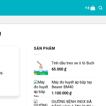
0
₫
Ị
SẢN PHẨM
Tinh dầu treo xe ô tô Bưởi
65.000
₫
...
Máy đo huyết áp bắp tay
Beurer BM40
1.100.000
₫
GIƯỜNG BỆNH INOX ĐÀ