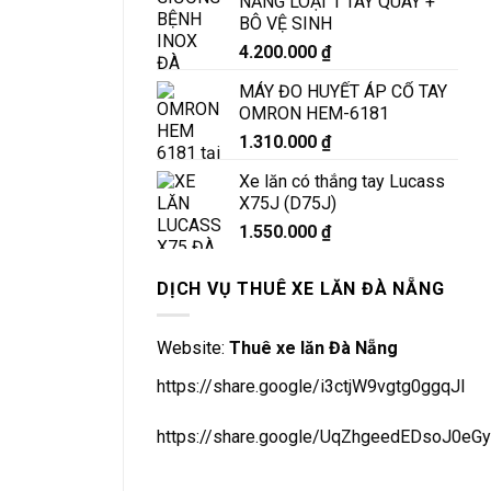
NẴNG LOẠI 1 TAY QUAY +
BÔ VỆ SINH
4.200.000
₫
MÁY ĐO HUYẾT ÁP CỔ TAY
OMRON HEM-6181
1.310.000
₫
Xe lăn có thắng tay Lucass
X75J (D75J)
1.550.000
₫
DỊCH VỤ THUÊ XE LĂN ĐÀ NẴNG
Website:
Thuê xe lăn Đà Nẵng
https://share.google/i3ctjW9vgtg0ggqJl
https://share.google/UqZhgeedEDsoJ0eGy