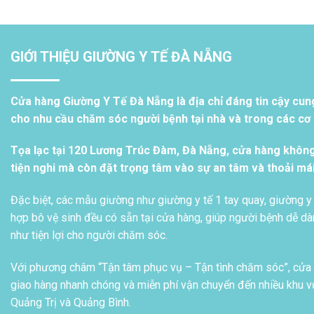
GIỚI THIỆU GIƯỜNG Y TẾ ĐÀ NẴNG
Cửa hàng Giường Y Tế Đà Nẵng là địa chỉ đáng tin cậy cun
cho nhu cầu chăm sóc người bệnh tại nhà và trong các cơ s
Tọa lạc tại 120 Lương Trúc Đàm, Đà Nẵng, cửa hàng khôn
tiện nghi mà còn đặt trọng tâm vào sự an tâm và thoải má
Đặc biệt, các mẫu giường như giường y tế 1 tay quay, giường y 
hợp bô vệ sinh đều có sẵn tại cửa hàng, giúp người bệnh dễ dàn
như tiện lợi cho người chăm sóc.
Với phương châm “Tận tâm phục vụ – Tận tình chăm sóc”, cửa h
giao hàng nhanh chóng và miễn phí vận chuyển đến nhiều khu vự
Quảng Trị và Quảng Bình.