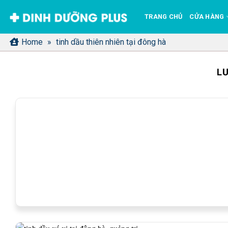
Bỏ
TRANG CHỦ
CỬA HÀNG
qua
nội
Home
»
tinh dầu thiên nhiên tại đông hà
dung
L