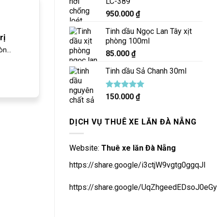
LC-389
950.000
₫
Tinh dầu Ngọc Lan Tây xịt
rị
phòng 100ml
n...
85.000
₫
Tinh dầu Sả Chanh 30ml
Được xếp
150.000
₫
hạng
5.00
5 sao
DỊCH VỤ THUÊ XE LĂN ĐÀ NẴNG
Website:
Thuê xe lăn Đà Nẵng
https://share.google/i3ctjW9vgtg0ggqJl
https://share.google/UqZhgeedEDsoJ0eGy