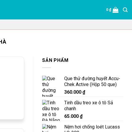
0
₫
HÀ
SẢN PHẨM
Que thử đường huyết Accu-
Chek Active (Hộp 50 que)
360.000
₫
Tinh dầu treo xe ô tô Sả
chanh
65.000
₫
Nệm hơi chống loét Lucass