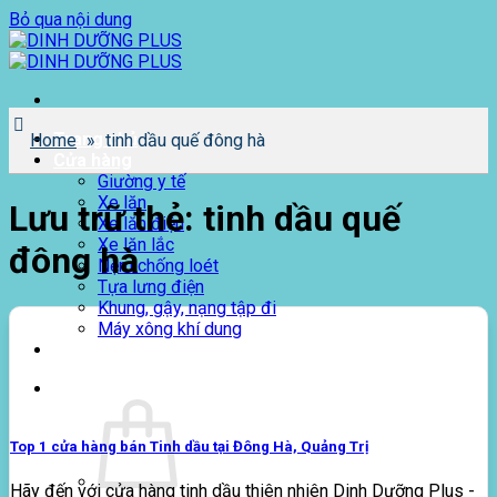
Bỏ qua nội dung
Trang chủ
Home
»
tinh dầu quế đông hà
Cửa hàng
Giường y tế
Xe lăn
Lưu trữ thẻ:
tinh dầu quế
Xe lăn điện
Xe lăn lắc
đông hà
Nệm chống loét
Tựa lưng điện
Khung, gậy, nạng tập đi
Máy xông khí dung
Giới thiệu
0
₫
Top 1 cửa hàng bán Tinh dầu tại Đông Hà, Quảng Trị
Hãy đến với cửa hàng tinh dầu thiên nhiên Dinh Dưỡng Plus -