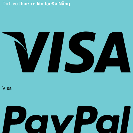
Dịch vụ
thuê xe lăn tại Đà Nẵng
Visa