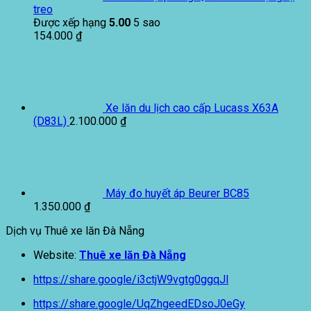
treo
Được xếp hạng
5.00
5 sao
154.000
₫
Xe lăn du lịch cao cấp Lucass X63A
(D83L)
2.100.000
₫
Máy đo huyết áp Beurer BC85
1.350.000
₫
Dịch vụ Thuê xe lăn Đà Nẵng
Website:
Thuê xe lăn Đà Nẵng
https://share.google/i3ctjW9vgtg0ggqJl
https://share.google/UqZhgeedEDsoJ0eGy