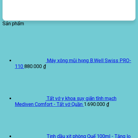
Sản phẩm
Máy xông mũi họng B.Well Swiss PRO-
110
880.000
₫
Tất vớ y khoa suy giãn tĩnh mạch
Mediven Comfort - Tất vớ Quần
1.690.000
₫
Tinh dầu xịt phòng Quế 100ml - Tặng lọ