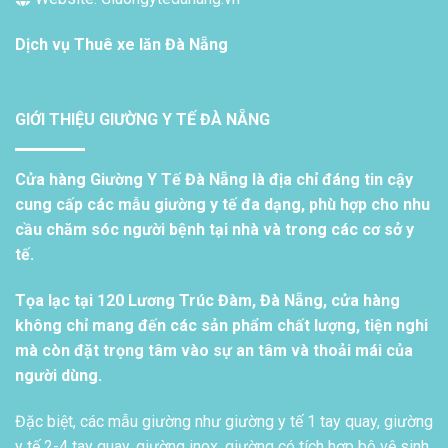
Dịch vụ
Thuê xe lăn Đà Nẵng
GIỚI THIỆU GIƯỜNG Y TẾ ĐÀ NẴNG
Cửa hàng Giường Y Tế Đà Nẵng là địa chỉ đáng tin cậy
cung cấp các mẫu giường y tế đa dạng, phù hợp cho nhu
cầu chăm sóc người bệnh tại nhà và trong các cơ sở y
tế.
Tọa lạc tại 120 Lương Trúc Đàm, Đà Nẵng, cửa hàng
không chỉ mang đến các sản phẩm chất lượng, tiện nghi
mà còn đặt trọng tâm vào sự an tâm và thoải mái của
người dùng.
Đặc biệt, các mẫu giường như giường y tế 1 tay quay, giường
y tế 2-4 tay quay, giường inox, giường có tích hợp bô vệ sinh