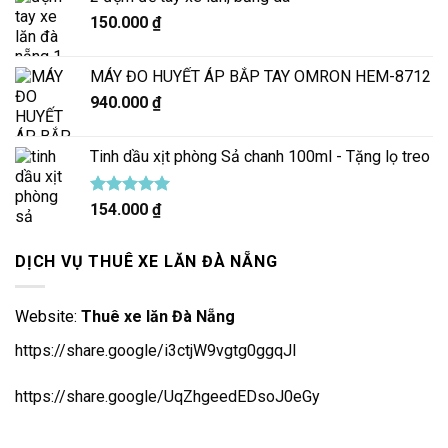
150.000
₫
MÁY ĐO HUYẾT ÁP BẮP TAY OMRON HEM-8712
940.000
₫
Tinh dầu xịt phòng Sả chanh 100ml - Tặng lọ treo
Được xếp
154.000
₫
hạng
5.00
5 sao
DỊCH VỤ THUÊ XE LĂN ĐÀ NẴNG
Website:
Thuê xe lăn Đà Nẵng
https://share.google/i3ctjW9vgtg0ggqJl
https://share.google/UqZhgeedEDsoJ0eGy