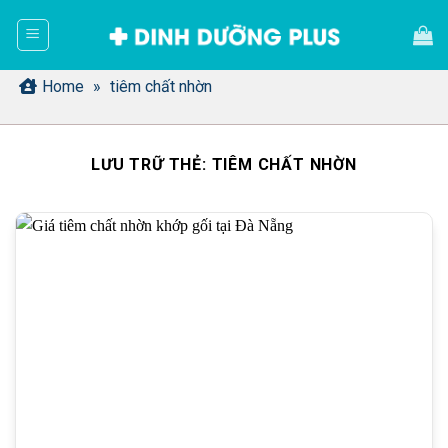
Bỏ
qua
nội
dung
Home
»
tiêm chất nhờn
LƯU TRỮ THẺ:
TIÊM CHẤT NHỜN