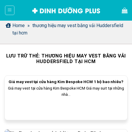
Bỏ
qua
nội
dung
Home
»
thương hiệu may vest bằng vải Huddersfield
tại hcm
LƯU TRỮ THẺ:
THƯƠNG HIỆU MAY VEST BẰNG VẢI
HUDDERSFIELD TẠI HCM
Giá may vest tại cửa hàng Kim Bespoke HCM 1 bộ bao nhiêu?
Giá may vest tại cửa hàng Kim Bespoke HCM Giá may suit tại những
nhà...