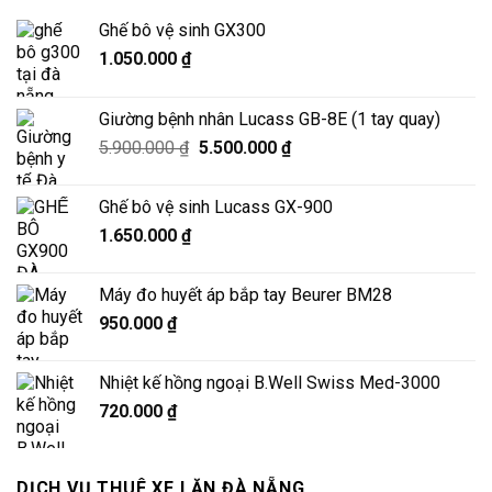
Ghế bô vệ sinh GX300
1.050.000
₫
Giường bệnh nhân Lucass GB-8E (1 tay quay)
Giá
Giá
5.900.000
₫
5.500.000
₫
gốc
hiện
là:
tại
Ghế bô vệ sinh Lucass GX-900
5.900.000 ₫.
là:
1.650.000
₫
5.500.000 ₫.
Máy đo huyết áp bắp tay Beurer BM28
950.000
₫
Nhiệt kế hồng ngoại B.Well Swiss Med-3000
720.000
₫
DỊCH VỤ THUÊ XE LĂN ĐÀ NẴNG