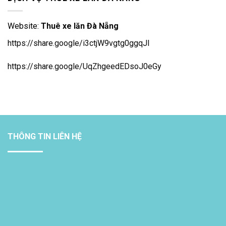
Website:
Thuê xe lăn Đà Nẵng
https://share.google/i3ctjW9vgtg0ggqJl
https://share.google/UqZhgeedEDsoJ0eGy
THÔNG TIN LIÊN HỆ