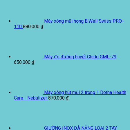
Máy xông mũi họng B.Well Swiss PRO-
110
880.000
₫
Máy đo đường huyết Chido GML-79
650.000
₫
Máy xông hút mũi 2 trong 1 Dotha Health
Care - Nebulizer
870.000
₫
GIƯỜNG INOX ĐÀ NẴNG LOẠI 2 TAY