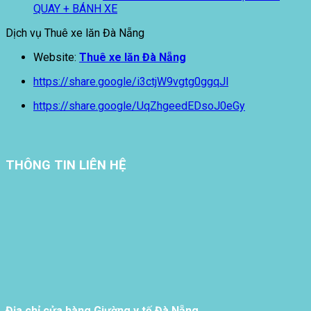
QUAY + BÁNH XE
Dịch vụ Thuê xe lăn Đà Nẵng
Website:
Thuê xe lăn Đà Nẵng
https://share.google/i3ctjW9vgtg0ggqJl
https://share.google/UqZhgeedEDsoJ0eGy
THÔNG TIN LIÊN HỆ
Địa chỉ cửa hàng Giường y tế Đà Nẵng