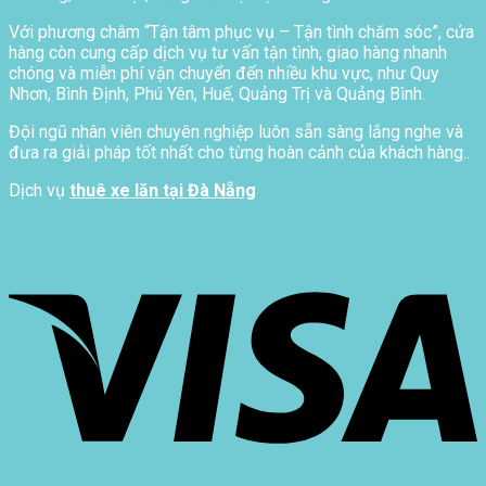
Với phương châm “Tận tâm phục vụ – Tận tình chăm sóc”, cửa
hàng còn cung cấp dịch vụ tư vấn tận tình, giao hàng nhanh
chóng và miễn phí vận chuyển đến nhiều khu vực, như Quy
Nhơn, Bình Định, Phú Yên, Huế, Quảng Trị và Quảng Bình.
Đội ngũ nhân viên chuyên nghiệp luôn sẵn sàng lắng nghe và
đưa ra giải pháp tốt nhất cho từng hoàn cảnh của khách hàng..
Dịch vụ
thuê xe lăn tại Đà Nẵng