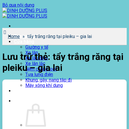
Bỏ qua nội dung
Trang chủ
Home
»
tẩy trắng răng tại pleiku – gia lai
Cửa hàng
Giường y tế
Xe lăn
Lưu trữ thẻ:
tẩy trắng răng tại
Xe lăn điện
Xe lăn lắc
pleiku – gia lai
Nệm chống loét
Tựa lưng điện
Khung, gậy, nạng tập đi
Máy xông khí dung
Giới thiệu
0
₫