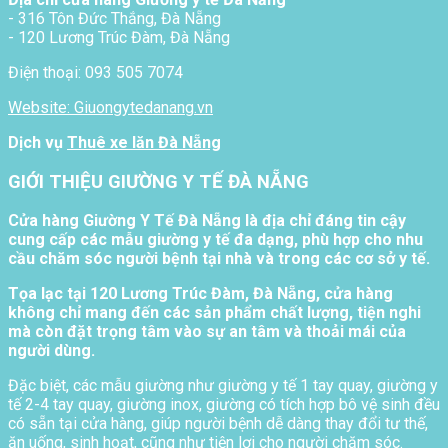
- 316 Tôn Đức Thắng, Đà Nẵng
- 120 Lương Trúc Đàm, Đà Nẵng
Điện thoại: 093 505 7074
Website: Giuongytedanang.vn
Dịch vụ
Thuê xe lăn Đà Nẵng
GIỚI THIỆU GIƯỜNG Y TẾ ĐÀ NẴNG
Cửa hàng Giường Y Tế Đà Nẵng là địa chỉ đáng tin cậy
cung cấp các mẫu giường y tế đa dạng, phù hợp cho nhu
cầu chăm sóc người bệnh tại nhà và trong các cơ sở y tế.
Tọa lạc tại 120 Lương Trúc Đàm, Đà Nẵng, cửa hàng
không chỉ mang đến các sản phẩm chất lượng, tiện nghi
mà còn đặt trọng tâm vào sự an tâm và thoải mái của
người dùng.
Đặc biệt, các mẫu giường như giường y tế 1 tay quay, giường y
tế 2-4 tay quay, giường inox, giường có tích hợp bô vệ sinh đều
có sẵn tại cửa hàng, giúp người bệnh dễ dàng thay đổi tư thế,
ăn uống, sinh hoạt, cũng như tiện lợi cho người chăm sóc.