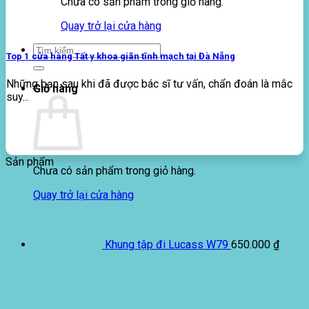
Chưa có sản phẩm trong giỏ hàng.
Quay trở lại cửa hàng
Tìm
Top 1 cửa hàng Tất y khoa giãn tĩnh mạch tại Đà Nẵng
kiếm:
Những bạn sau khi đã được bác sĩ tư vấn, chẩn đoán là mắc
Giỏ hàng
suy...
Sản phẩm
Chưa có sản phẩm trong giỏ hàng.
Quay trở lại cửa hàng
Khung tập đi Lucass W79
650.000
₫