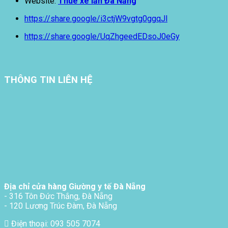
Website:
Thuê xe lăn Đà Nẵng
https://share.google/i3ctjW9vgtg0ggqJl
https://share.google/UqZhgeedEDsoJ0eGy
THÔNG TIN LIÊN HỆ
Địa chỉ cửa hàng Giường y tế Đà Nẵng
- 316 Tôn Đức Thắng, Đà Nẵng
- 120 Lương Trúc Đàm, Đà Nẵng
Điện thoại: 093 505 7074