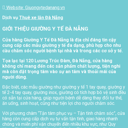
Website: Giuongytedanang.vn
Dịch vụ
Thuê xe lăn Đà Nẵng
GIỚI THIỆU GIƯỜNG Y TẾ ĐÀ NẴNG
Cửa hàng Giường Y Tế Đà Nẵng là địa chỉ đáng tin cậy
cung cấp các mẫu giường y tế đa dạng, phù hợp cho nhu
cầu chăm sóc người bệnh tại nhà và trong các cơ sở y tế.
Tọa lạc tại 120 Lương Trúc Đàm, Đà Nẵng, cửa hàng
không chỉ mang đến các sản phẩm chất lượng, tiện nghi
mà còn đặt trọng tâm vào sự an tâm và thoải mái của
người dùng.
Đặc biệt, các mẫu giường như giường y tế 1 tay quay, giường y
tế 2-4 tay quay, giường inox, giường có tích hợp bô vệ sinh đều
có sẵn tại cửa hàng, giúp người bệnh dễ dàng thay đổi tư thế,
ăn uống, sinh hoạt, cũng như tiện lợi cho người chăm sóc.
Với phương châm “Tận tâm phục vụ – Tận tình chăm sóc”, cửa
hàng còn cung cấp dịch vụ tư vấn tận tình, giao hàng nhanh
chóng và miễn phí vận chuyển đến nhiều khu vực, như Quy