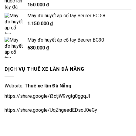
Được xếp
150.000
₫
hạng
5.00
5 sao
Máy đo huyết áp cổ tay Beurer BC 58
1.150.000
₫
Máy đo huyết áp cổ tay Beurer BC30
680.000
₫
DỊCH VỤ THUÊ XE LĂN ĐÀ NẴNG
Website:
Thuê xe lăn Đà Nẵng
https://share.google/i3ctjW9vgtg0ggqJl
https://share.google/UqZhgeedEDsoJ0eGy