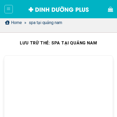
Bỏ
qua
nội
dung
Home
»
spa tại quảng nam
LƯU TRỮ THẺ:
SPA TẠI QUẢNG NAM