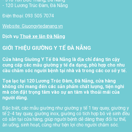
- 120 Lương Trúc Đàm, Đà Nẵng
Điện thoại: 093 505 7074
Website: Giuongytedanang.vn
Dịch vụ
Thuê xe lăn Đà Nẵng
GIỚI THIỆU GIƯỜNG Y TẾ ĐÀ NẴNG
Cửa hàng Giường Y Tế Đà Nẵng là địa chỉ đáng tin cậy
cung cấp các mẫu giường y tế đa dạng, phù hợp cho nhu
cầu chăm sóc người bệnh tại nhà và trong các cơ sở y tế.
Tọa lạc tại 120 Lương Trúc Đàm, Đà Nẵng, cửa hàng
không chỉ mang đến các sản phẩm chất lượng, tiện nghi
mà còn đặt trọng tâm vào sự an tâm và thoải mái của
người dùng.
Đặc biệt, các mẫu giường như giường y tế 1 tay quay, giường y
tế 2-4 tay quay, giường inox, giường có tích hợp bô vệ sinh đều
có sẵn tại cửa hàng, giúp người bệnh dễ dàng thay đổi tư thế,
ăn uống, sinh hoạt, cũng như tiện lợi cho người chăm sóc.