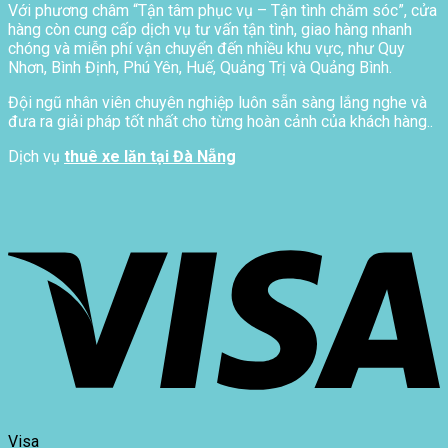
Với phương châm “Tận tâm phục vụ – Tận tình chăm sóc”, cửa
hàng còn cung cấp dịch vụ tư vấn tận tình, giao hàng nhanh
chóng và miễn phí vận chuyển đến nhiều khu vực, như Quy
Nhơn, Bình Định, Phú Yên, Huế, Quảng Trị và Quảng Bình.
Đội ngũ nhân viên chuyên nghiệp luôn sẵn sàng lắng nghe và
đưa ra giải pháp tốt nhất cho từng hoàn cảnh của khách hàng..
Dịch vụ
thuê xe lăn tại Đà Nẵng
Visa