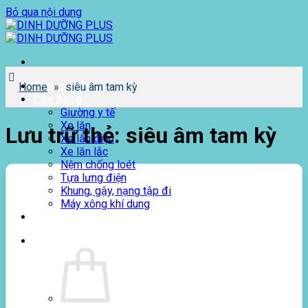
Bỏ qua nội dung
Trang chủ
Home
»
siêu âm tam kỳ
Cửa hàng
Giường y tế
Xe lăn
Lưu trữ thẻ:
siêu âm tam kỳ
Xe lăn điện
Xe lăn lắc
Nệm chống loét
Tựa lưng điện
Khung, gậy, nạng tập đi
Máy xông khí dung
Giới thiệu
0
₫