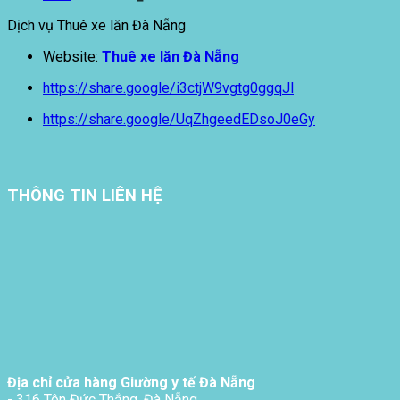
Dịch vụ Thuê xe lăn Đà Nẵng
Website:
Thuê xe lăn Đà Nẵng
https://share.google/i3ctjW9vgtg0ggqJl
https://share.google/UqZhgeedEDsoJ0eGy
THÔNG TIN LIÊN HỆ
Địa chỉ cửa hàng Giường y tế Đà Nẵng
- 316 Tôn Đức Thắng, Đà Nẵng