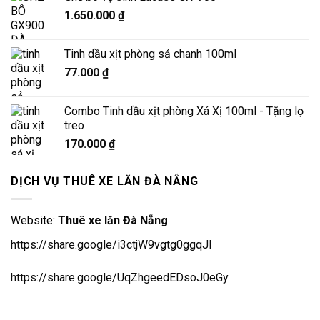
1.650.000
₫
Tinh dầu xịt phòng sả chanh 100ml
77.000
₫
Combo Tinh dầu xịt phòng Xá Xị 100ml - Tặng lọ
treo
170.000
₫
DỊCH VỤ THUÊ XE LĂN ĐÀ NẴNG
Website:
Thuê xe lăn Đà Nẵng
https://share.google/i3ctjW9vgtg0ggqJl
https://share.google/UqZhgeedEDsoJ0eGy