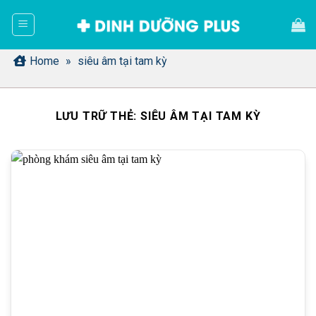
Bỏ
qua
nội
dung
Home
»
siêu âm tại tam kỳ
LƯU TRỮ THẺ:
SIÊU ÂM TẠI TAM KỲ