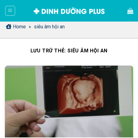
Bỏ
qua
nội
dung
Home
»
siêu âm hội an
LƯU TRỮ THẺ:
SIÊU ÂM HỘI AN