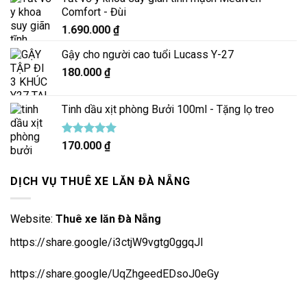
Comfort - Đùi
1.690.000
₫
Gậy cho người cao tuổi Lucass Y-27
180.000
₫
Tinh dầu xịt phòng Bưởi 100ml - Tặng lọ treo
Được xếp
170.000
₫
hạng
5.00
5 sao
DỊCH VỤ THUÊ XE LĂN ĐÀ NẴNG
Website:
Thuê xe lăn Đà Nẵng
https://share.google/i3ctjW9vgtg0ggqJl
https://share.google/UqZhgeedEDsoJ0eGy