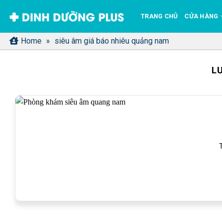
Bỏ
TRANG CHỦ
CỬA HÀNG
qua
nội
Home
»
siêu âm giá báo nhiêu quảng nam
dung
L