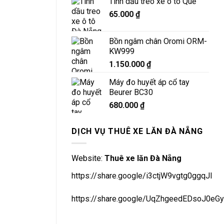
Tinh dầu treo xe ô tô Quế
65.000
₫
Bồn ngâm chân Oromi ORM-
KW999
1.150.000
₫
Máy đo huyết áp cổ tay
Beurer BC30
680.000
₫
DỊCH VỤ THUÊ XE LĂN ĐÀ NẴNG
Website:
Thuê xe lăn Đà Nẵng
https://share.google/i3ctjW9vgtg0ggqJl
https://share.google/UqZhgeedEDsoJ0eGy