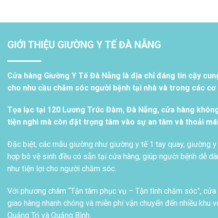
GIỚI THIỆU GIƯỜNG Y TẾ ĐÀ NẴNG
Cửa hàng Giường Y Tế Đà Nẵng là địa chỉ đáng tin cậy cun
cho nhu cầu chăm sóc người bệnh tại nhà và trong các cơ s
Tọa lạc tại 120 Lương Trúc Đàm, Đà Nẵng, cửa hàng khôn
tiện nghi mà còn đặt trọng tâm vào sự an tâm và thoải má
Đặc biệt, các mẫu giường như giường y tế 1 tay quay, giường y 
hợp bô vệ sinh đều có sẵn tại cửa hàng, giúp người bệnh dễ dàn
như tiện lợi cho người chăm sóc.
Với phương châm “Tận tâm phục vụ – Tận tình chăm sóc”, cửa h
giao hàng nhanh chóng và miễn phí vận chuyển đến nhiều khu vự
Quảng Trị và Quảng Bình.