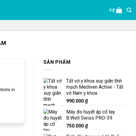
0
₫
AM
SẢN PHẨM
Tất vớ y khoa suy giãn tĩnh
mạch Mediven Active - Tất
ions in
vớ Nam y khoa
990.000
₫
Máy đo huyết áp cổ tay
B.Well Swiss PRO-39
750.000
₫