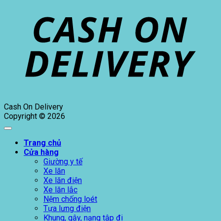
Cash On Delivery
Copyright © 2026
Trang chủ
Cửa hàng
Giường y tế
Xe lăn
Xe lăn điện
Xe lăn lắc
Nệm chống loét
Tựa lưng điện
Khung, gậy, nạng tập đi