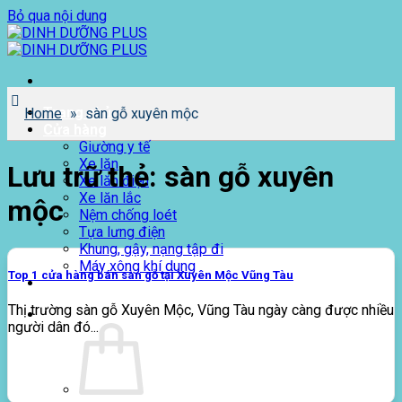
Bỏ qua nội dung
Trang chủ
Home
»
sàn gỗ xuyên mộc
Cửa hàng
Giường y tế
Xe lăn
Lưu trữ thẻ:
sàn gỗ xuyên
Xe lăn điện
Xe lăn lắc
mộc
Nệm chống loét
Tựa lưng điện
Khung, gậy, nạng tập đi
Máy xông khí dung
Top 1 cửa hàng bán sàn gỗ tại Xuyên Mộc Vũng Tàu
Giới thiệu
Thị trường sàn gỗ Xuyên Mộc, Vũng Tàu ngày càng được nhiều
0
₫
người dân đó...