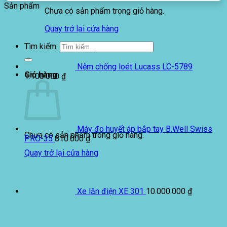
Sản phẩm
Chưa có sản phẩm trong giỏ hàng.
Quay trở lại cửa hàng
Tìm kiếm:
Nệm chống loét Lucass LC-5789
Giỏ hàng
1.100.000
₫
Máy đo huyết áp bắp tay B.Well Swiss
Chưa có sản phẩm trong giỏ hàng.
PRO-35
810.000
₫
Quay trở lại cửa hàng
Xe lăn điện XE 301
10.000.000
₫