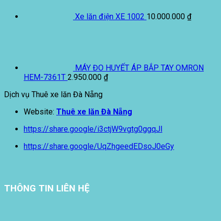
Xe lăn điện XE 1002
10.000.000
₫
MÁY ĐO HUYẾT ÁP BẮP TAY OMRON
HEM-7361T
2.950.000
₫
Dịch vụ Thuê xe lăn Đà Nẵng
Website:
Thuê xe lăn Đà Nẵng
https://share.google/i3ctjW9vgtg0ggqJl
https://share.google/UqZhgeedEDsoJ0eGy
THÔNG TIN LIÊN HỆ