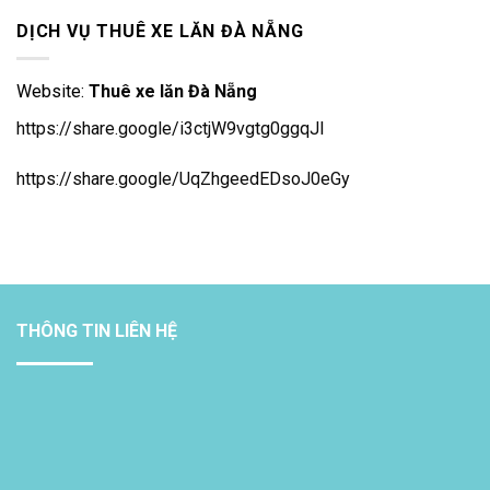
DỊCH VỤ THUÊ XE LĂN ĐÀ NẴNG
Website:
Thuê xe lăn Đà Nẵng
https://share.google/i3ctjW9vgtg0ggqJl
https://share.google/UqZhgeedEDsoJ0eGy
THÔNG TIN LIÊN HỆ