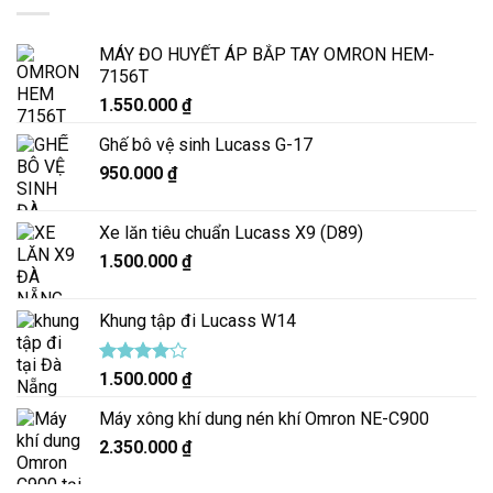
MÁY ĐO HUYẾT ÁP BẮP TAY OMRON HEM-
7156T
1.550.000
₫
Ghế bô vệ sinh Lucass G-17
950.000
₫
Xe lăn tiêu chuẩn Lucass X9 (D89)
1.500.000
₫
Khung tập đi Lucass W14
Được
1.500.000
₫
xếp hạng
4.00
5
Máy xông khí dung nén khí Omron NE-C900
sao
2.350.000
₫