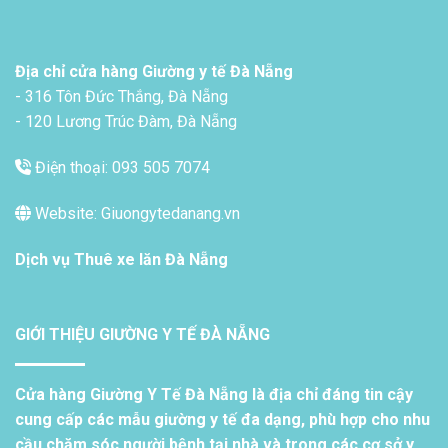
Địa chỉ cửa hàng Giường y tế Đà Nẵng
- 316 Tôn Đức Thắng, Đà Nẵng
- 120 Lương Trúc Đàm, Đà Nẵng
Điện thoại: 093 505 7074
Website: Giuongytedanang.vn
Dịch vụ
Thuê xe lăn Đà Nẵng
GIỚI THIỆU GIƯỜNG Y TẾ ĐÀ NẴNG
Cửa hàng Giường Y Tế Đà Nẵng là địa chỉ đáng tin cậy
cung cấp các mẫu giường y tế đa dạng, phù hợp cho nhu
cầu chăm sóc người bệnh tại nhà và trong các cơ sở y