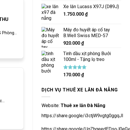
Xe lăn Lucass X97J (D89J)
1.750.000
₫
 THU
Máy đo huyết áp cổ tay
Phòng...
B.Well Swiss MED-57
920.000
₫
Tinh dầu xịt phòng Bưởi
100ml - Tặng lọ treo
Được xếp
170.000
₫
hạng
5.00
5 sao
DỊCH VỤ THUÊ XE LĂN ĐÀ NẴNG
...
Website:
Thuê xe lăn Đà Nẵng
https://share.google/i3ctjW9vgtg0ggqJl
https://share.google/UqZhgeedEDsoJ0eGy