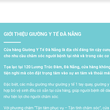
GIỚI THIỆU GIƯỜNG Y TẾ ĐÀ NẴNG
Cửa hàng Giường Y Tế Đà Nẵng là địa chỉ đáng tin cậy cun
cho nhu cầu chăm sóc người bệnh tại nhà và trong các cơ s
Tọa lạc tại 120 Lương Trúc Đàm, Đà Nẵng, cửa hàng khôn
tiện nghi mà còn đặt trọng tâm vào sự an tâm và thoải má
Đặc biệt, các mẫu giường như giường y tế 1 tay quay, giường y 
hợp bô vệ sinh đều có sẵn tại cửa hàng, giúp người bệnh dễ dàn
như tiện lợi cho người chăm sóc.
Với phương châm “Tận tâm phục vụ – Tận tình chăm sóc”, cửa h