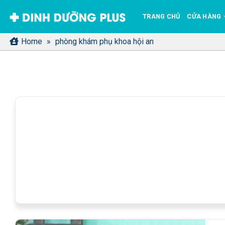
Bỏ
TRANG CHỦ
CỬA HÀNG
qua
nội
Home
»
phòng khám phụ khoa hội an
dung