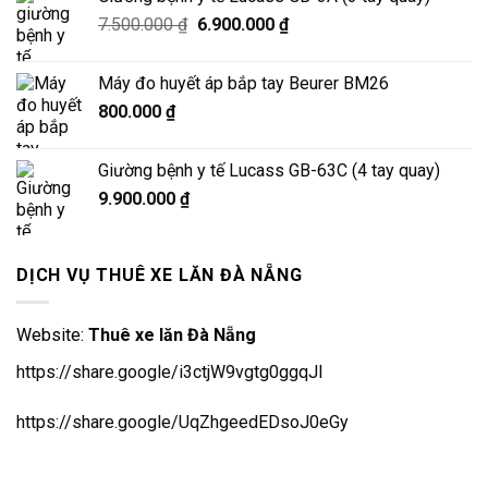
Giá
Giá
7.500.000
₫
6.900.000
₫
gốc
hiện
là:
tại
Máy đo huyết áp bắp tay Beurer BM26
7.500.000 ₫.
là:
800.000
₫
6.900.000 ₫.
Giường bệnh y tế Lucass GB-63C (4 tay quay)
9.900.000
₫
DỊCH VỤ THUÊ XE LĂN ĐÀ NẴNG
Website:
Thuê xe lăn Đà Nẵng
https://share.google/i3ctjW9vgtg0ggqJl
https://share.google/UqZhgeedEDsoJ0eGy