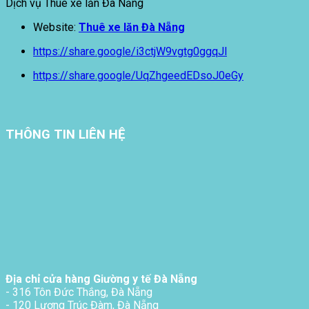
Dịch vụ Thuê xe lăn Đà Nẵng
Website:
Thuê xe lăn Đà Nẵng
https://share.google/i3ctjW9vgtg0ggqJl
https://share.google/UqZhgeedEDsoJ0eGy
THÔNG TIN LIÊN HỆ
Địa chỉ cửa hàng Giường y tế Đà Nẵng
- 316 Tôn Đức Thắng, Đà Nẵng
- 120 Lương Trúc Đàm, Đà Nẵng