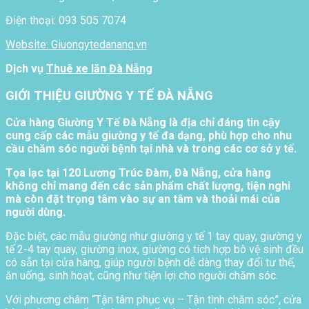
Điện thoại: 093 505 7074
Website: Giuongytedanang.vn
Dịch vụ
Thuê xe lăn Đà Nẵng
GIỚI THIỆU GIƯỜNG Y TẾ ĐÀ NẴNG
Cửa hàng Giường Y Tế Đà Nẵng là địa chỉ đáng tin cậy
cung cấp các mẫu giường y tế đa dạng, phù hợp cho nhu
cầu chăm sóc người bệnh tại nhà và trong các cơ sở y tế.
Tọa lạc tại 120 Lương Trúc Đàm, Đà Nẵng, cửa hàng
không chỉ mang đến các sản phẩm chất lượng, tiện nghi
mà còn đặt trọng tâm vào sự an tâm và thoải mái của
người dùng.
Đặc biệt, các mẫu giường như giường y tế 1 tay quay, giường y
tế 2-4 tay quay, giường inox, giường có tích hợp bô vệ sinh đều
có sẵn tại cửa hàng, giúp người bệnh dễ dàng thay đổi tư thế,
ăn uống, sinh hoạt, cũng như tiện lợi cho người chăm sóc.
Với phương châm “Tận tâm phục vụ – Tận tình chăm sóc”, cửa