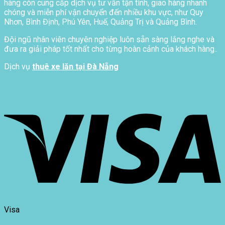
hàng còn cung cấp dịch vụ tư vấn tận tình, giao hàng nhanh
chóng và miễn phí vận chuyển đến nhiều khu vực, như Quy
Nhơn, Bình Định, Phú Yên, Huế, Quảng Trị và Quảng Bình.
Đội ngũ nhân viên chuyên nghiệp luôn sẵn sàng lắng nghe và
đưa ra giải pháp tốt nhất cho từng hoàn cảnh của khách hàng..
Dịch vụ
thuê xe lăn tại Đà Nẵng
Visa