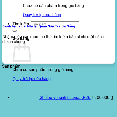
Chưa có sản phẩm trong giỏ hàng.
Quay trở lại cửa hàng
Tìm kiếm:
Danh bạ bác sĩ Nhi tại Quận Sơn Trà Đà Nẵng
Nhằm giúp các mom có thể tìm kiếm bác sĩ nhi một cách
Giỏ hàng
nhanh chóng...
Sản phẩm
Chưa có sản phẩm trong giỏ hàng.
Quay trở lại cửa hàng
Ghế bô vệ sinh Lucass G-36
1.200.000
₫