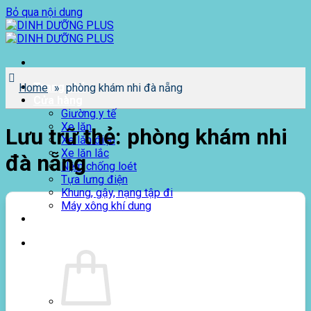
Bỏ qua nội dung
Trang chủ
Home
»
phòng khám nhi đà nẵng
Cửa hàng
Giường y tế
Xe lăn
Lưu trữ thẻ:
phòng khám nhi
Xe lăn điện
Xe lăn lắc
đà nẵng
Nệm chống loét
Tựa lưng điện
Khung, gậy, nạng tập đi
Máy xông khí dung
Giới thiệu
0
₫