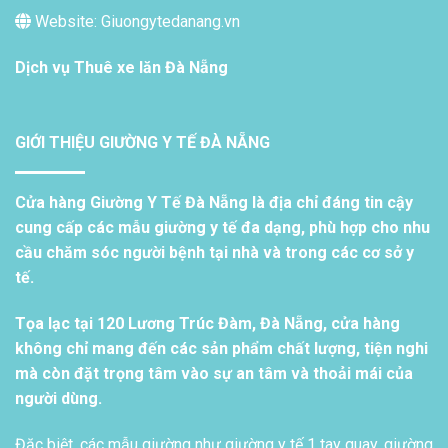
Website: Giuongytedanang.vn
Dịch vụ
Thuê xe lăn Đà Nẵng
GIỚI THIỆU GIƯỜNG Y TẾ ĐÀ NẴNG
Cửa hàng Giường Y Tế Đà Nẵng là địa chỉ đáng tin cậy
cung cấp các mẫu giường y tế đa dạng, phù hợp cho nhu
cầu chăm sóc người bệnh tại nhà và trong các cơ sở y
tế.
Tọa lạc tại 120 Lương Trúc Đàm, Đà Nẵng, cửa hàng
không chỉ mang đến các sản phẩm chất lượng, tiện nghi
mà còn đặt trọng tâm vào sự an tâm và thoải mái của
người dùng.
Đặc biệt, các mẫu giường như giường y tế 1 tay quay, giường