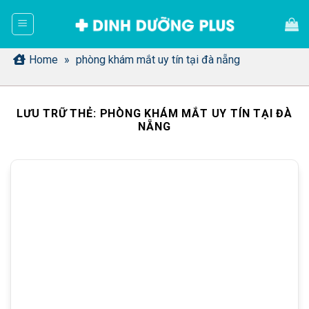
Bỏ
qua
nội
dung
Home
»
phòng khám mắt uy tín tại đà nẵng
LƯU TRỮ THẺ:
PHÒNG KHÁM MẮT UY TÍN TẠI ĐÀ
NẴNG