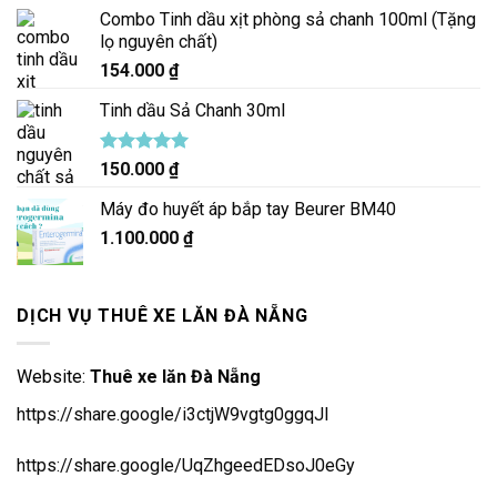
Combo Tinh dầu xịt phòng sả chanh 100ml (Tặng
lọ nguyên chất)
154.000
₫
Tinh dầu Sả Chanh 30ml
Được xếp
150.000
₫
hạng
5.00
5 sao
Máy đo huyết áp bắp tay Beurer BM40
1.100.000
₫
DỊCH VỤ THUÊ XE LĂN ĐÀ NẴNG
Website:
Thuê xe lăn Đà Nẵng
https://share.google/i3ctjW9vgtg0ggqJl
https://share.google/UqZhgeedEDsoJ0eGy