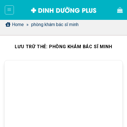
Bỏ
qua
nội
dung
Home
»
phòng khám bác sĩ minh
LƯU TRỮ THẺ:
PHÒNG KHÁM BÁC SĨ MINH