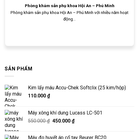
Phòng khám sản phụ khoa Hội An – Phú Minh
Phòng khám sản phụ khoa Hội An – Phú Minh với nhiều năm hoạt
động...
SẢN PHẨM
Kim lấy máu Accu-Chek Softclix (25 kim/hộp)
110.000
₫
Máy xông khí dung Lucass LC-501
Giá
Giá
550.000
₫
450.000
₫
gốc
hiện
là:
tại
Máy đo huyết áp cổ tay Beurer BC20