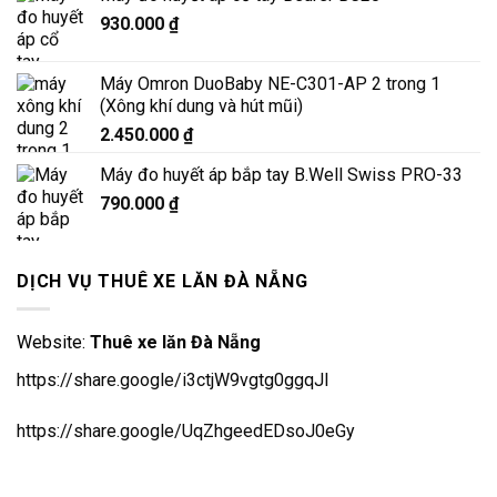
550.000 ₫.
là:
930.000
₫
450.000 ₫.
Máy Omron DuoBaby NE-C301-AP 2 trong 1
(Xông khí dung và hút mũi)
2.450.000
₫
Máy đo huyết áp bắp tay B.Well Swiss PRO-33
790.000
₫
DỊCH VỤ THUÊ XE LĂN ĐÀ NẴNG
Website:
Thuê xe lăn Đà Nẵng
https://share.google/i3ctjW9vgtg0ggqJl
https://share.google/UqZhgeedEDsoJ0eGy