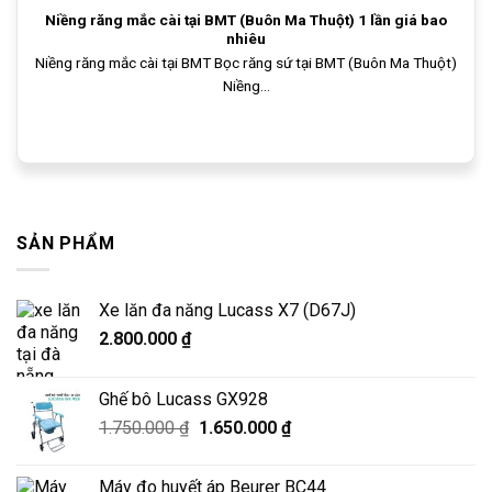
Niềng răng mắc cài tại BMT (Buôn Ma Thuột) 1 lần giá bao
nhiêu
Niềng răng mắc cài tại BMT Bọc răng sứ tại BMT (Buôn Ma Thuột)
Niềng...
SẢN PHẨM
Xe lăn đa năng Lucass X7 (D67J)
2.800.000
₫
Ghế bô Lucass GX928
Giá
Giá
1.750.000
₫
1.650.000
₫
gốc
hiện
là:
tại
Máy đo huyết áp Beurer BC44