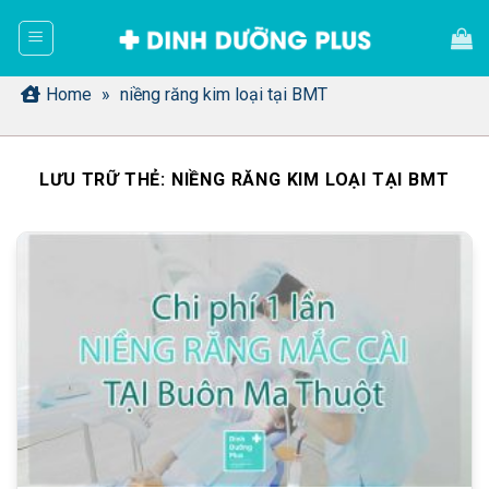
Bỏ
qua
nội
dung
Home
»
niềng răng kim loại tại BMT
LƯU TRỮ THẺ:
NIỀNG RĂNG KIM LOẠI TẠI BMT