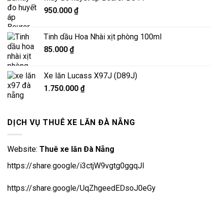
1.750.000 ₫.
là:
950.000
₫
1.650.000 ₫.
Tinh dầu Hoa Nhài xịt phòng 100ml
85.000
₫
Xe lăn Lucass X97J (D89J)
1.750.000
₫
DỊCH VỤ THUÊ XE LĂN ĐÀ NẴNG
Website:
Thuê xe lăn Đà Nẵng
https://share.google/i3ctjW9vgtg0ggqJl
https://share.google/UqZhgeedEDsoJ0eGy