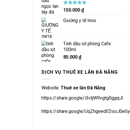
Được xếp
150.000
₫
hạng
5.00
5 sao
Giường y tế Inox
Tinh dầu xịt phòng Cafe
100ml
85.000
₫
DỊCH VỤ THUÊ XE LĂN ĐÀ NẴNG
Website:
Thuê xe lăn Đà Nẵng
https://share.google/i3ctjW9vgtg0ggqJl
https://share.google/UqZhgeedEDsoJ0eGy