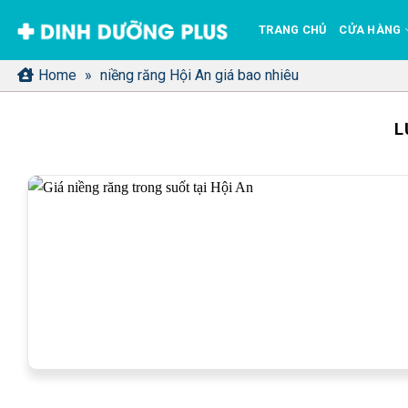
Bỏ
TRANG CHỦ
CỬA HÀNG
qua
nội
Home
»
niềng răng Hội An giá bao nhiêu
dung
L