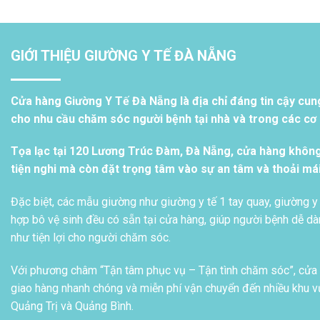
GIỚI THIỆU GIƯỜNG Y TẾ ĐÀ NẴNG
Cửa hàng Giường Y Tế Đà Nẵng là địa chỉ đáng tin cậy cun
cho nhu cầu chăm sóc người bệnh tại nhà và trong các cơ s
Tọa lạc tại 120 Lương Trúc Đàm, Đà Nẵng, cửa hàng khôn
tiện nghi mà còn đặt trọng tâm vào sự an tâm và thoải má
Đặc biệt, các mẫu giường như giường y tế 1 tay quay, giường y 
hợp bô vệ sinh đều có sẵn tại cửa hàng, giúp người bệnh dễ dàn
như tiện lợi cho người chăm sóc.
Với phương châm “Tận tâm phục vụ – Tận tình chăm sóc”, cửa h
giao hàng nhanh chóng và miễn phí vận chuyển đến nhiều khu vự
Quảng Trị và Quảng Bình.