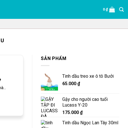
0
₫
ÊU
SẢN PHẨM
Tinh dầu treo xe ô tô Bưởi
?
65.000
₫
à...
Gậy cho người cao tuổi
Lucass Y-20
175.000
₫
Tinh dầu Ngọc Lan Tây 30ml