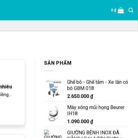
0
₫
SẢN PHẨM
Ghế bô - Ghế tắm - Xe lăn có
nhiêu
bô GBM 018
ềng...
2.650.000
₫
Máy xông mũi họng Beurer
IH18
1.090.000
₫
GIƯỜNG BỆNH INOX ĐÀ