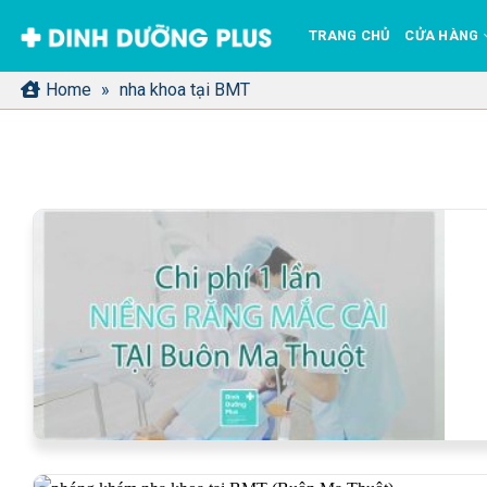
Bỏ
TRANG CHỦ
CỬA HÀNG
qua
nội
Home
»
nha khoa tại BMT
dung