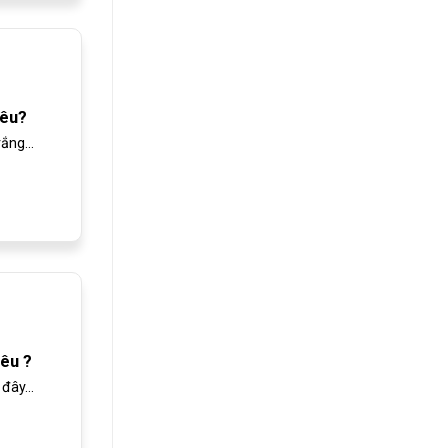
iêu?
ắng...
iêu ?
đây...