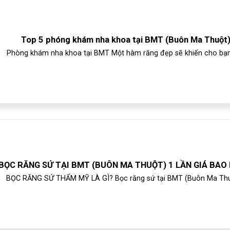
Top 5 phóng khám nha khoa tại BMT (Buôn Ma Thuột
Phòng khám nha khoa tại BMT Một hàm răng đẹp sẽ khiến cho bạn 
BỌC RĂNG SỨ TẠI BMT (BUÔN MA THUỘT) 1 LẦN GIÁ BAO
BỌC RĂNG SỨ THẨM MỸ LÀ GÌ? Bọc răng sứ tại BMT (Buôn Ma Thuộ