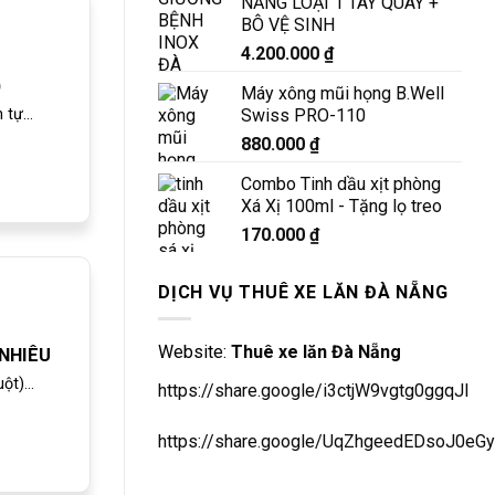
NẴNG LOẠI 1 TAY QUAY +
BÔ VỆ SINH
4.200.000
₫
)
Máy xông mũi họng B.Well
Swiss PRO-110
tự...
880.000
₫
Combo Tinh dầu xịt phòng
Xá Xị 100ml - Tặng lọ treo
170.000
₫
DỊCH VỤ THUÊ XE LĂN ĐÀ NẴNG
Website:
Thuê xe lăn Đà Nẵng
 NHIÊU
t)...
https://share.google/i3ctjW9vgtg0ggqJl
https://share.google/UqZhgeedEDsoJ0eGy