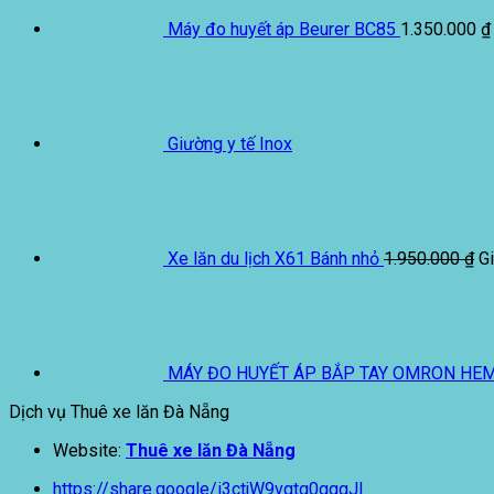
Máy đo huyết áp Beurer BC85
1.350.000
₫
Giường y tế Inox
Xe lăn du lịch X61 Bánh nhỏ
1.950.000
₫
Gi
MÁY ĐO HUYẾT ÁP BẮP TAY OMRON HE
Dịch vụ Thuê xe lăn Đà Nẵng
Website:
Thuê xe lăn Đà Nẵng
https://share.google/i3ctjW9vgtg0ggqJl